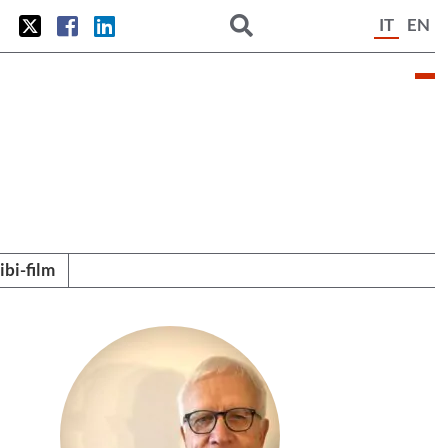
IT
EN
tibi-film