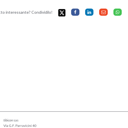
etto interessante? Condividilo!
tibicon
sas
Via G.F. Parravicini 40