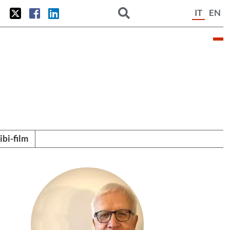
IT
EN
tibi-film