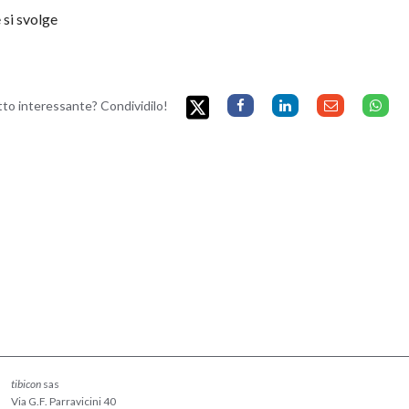
 si svolge
etto interessante? Condividilo!
tibicon
sas
Via G.F. Parravicini 40