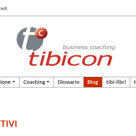
cedi
ione
Coaching
Glossario
Blog
tibi-libri
TIVI