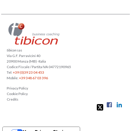
tibicon
sas
Via G.F. Parravicini 40
20900 Monza (MB) -Italia
Codice Fiscale / Partita IVA 04772190965
Tel:
+39 (0)39 23 04 453
Mobile:
+39 348 67 03 396
Privacy Policy
Cookie Policy
Credits