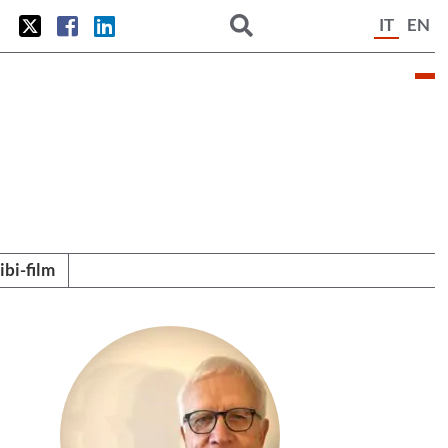
IT
EN
tibi-film