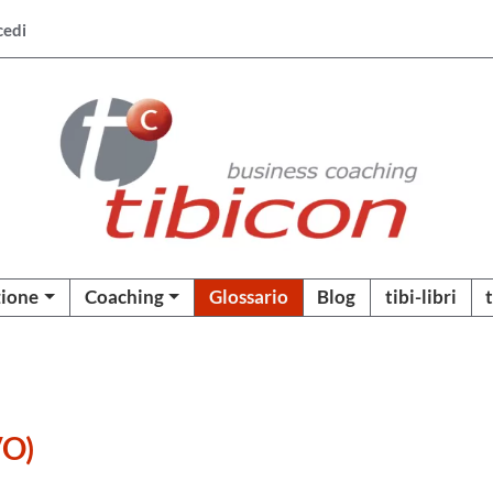
cedi
ione
Coaching
Glossario
Blog
tibi-libri
O)