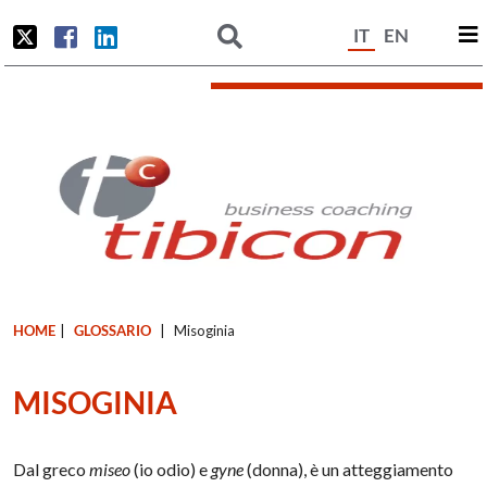
IT
EN
HOME
|
GLOSSARIO
|
Misoginia
MISOGINIA
Dal greco
miseo
(io odio) e
gyne
(donna), è un atteggiamento