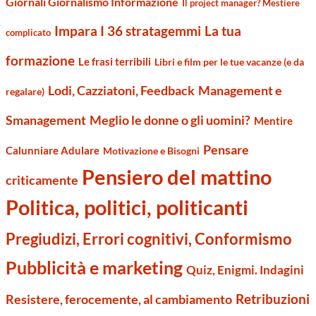
Giornali Giornalismo Informazione
Il project manager? Mestiere
Impara I 36 stratagemmi
La tua
complicato
formazione
Le frasi terribili
Libri e film per le tue vacanze (e da
Management e
Lodi, Cazziatoni, Feedback
regalare)
Smanagement
Meglio le donne o gli uomini?
Mentire
Pensare
Calunniare Adulare
Motivazione e Bisogni
Pensiero del mattino
criticamente
Politica, politici, politicanti
Pregiudizi, Errori cognitivi, Conformismo
Pubblicità e marketing
Quiz, Enigmi. Indagini
Retribuzioni
Resistere, ferocemente, al cambiamento