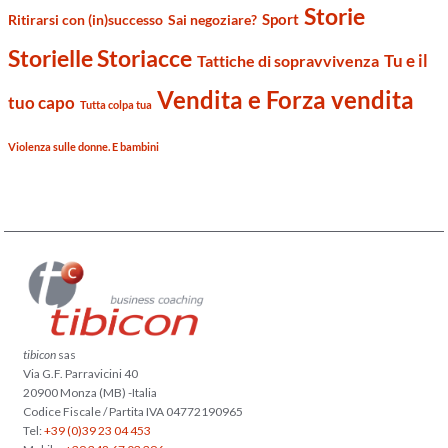
Storie
Sport
Ritirarsi con (in)successo
Sai negoziare?
Storielle Storiacce
Tu e il
Tattiche di sopravvivenza
Vendita e Forza vendita
tuo capo
Tutta colpa tua
Violenza sulle donne. E bambini
tibicon
sas
Via G.F. Parravicini 40
20900 Monza (MB) -Italia
Codice Fiscale / Partita IVA 04772190965
Tel:
+39 (0)39 23 04 453