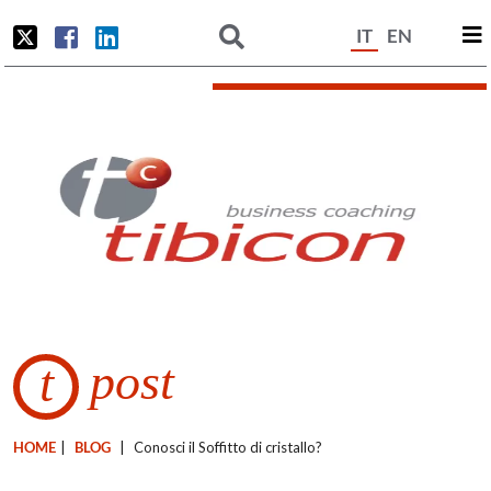
IT
EN
post
t
HOME
|
BLOG
|
Conosci il Soffitto di cristallo?