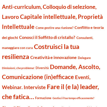
Anti-curriculum, Colloquio di selezione,
Capitale intellettuale, Proprietà
Lavoro
Intellettuale
Conflitto e teoria
Come gestire una riunione?
Conosci il Soffitto di cristallo?
dei giochi
Consulenti,
Costruisci la tua
maneggiare con cura
resilienza
Creatività e innovazione
Delegare
Domande, Ascolto,
Diversità
Dimissioni, che problema!
Comunicazione (in)efficace
Eventi,
Fare il (e la) leader,
Webinar. Interviste
che fatica…
Formazione
Gestisci il tuo tempo efficacemente?