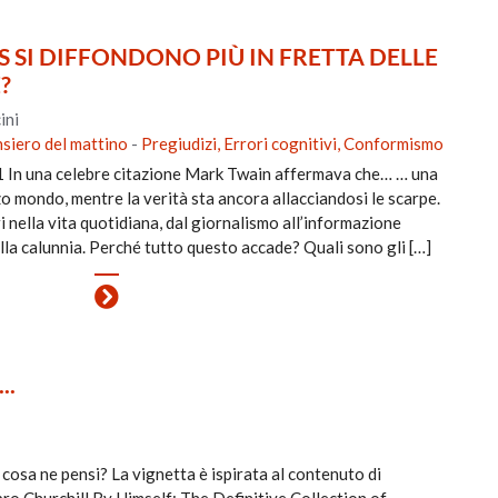
S SI DIFFONDONO PIÙ IN FRETTA DELLE
?
ini
siero del mattino
-
Pregiudizi, Errori cognitivi, Conformismo
1 In una celebre citazione Mark Twain affermava che… … una
o mondo, mentre la verità sta ancora allacciandosi le scarpe.
 nella vita quotidiana, dal giornalismo all’informazione
ella calunnia. Perché tutto questo accade? Quali sono gli […]
..
cosa ne pensi? La vignetta è ispirata al contenuto di
ibro Churchill By Himself: The Definitive Collection of