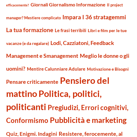
Giornali Giornalismo Informazione
Il project
efficacemente?
Impara I 36 stratagemmi
manager? Mestiere complicato
La tua formazione
Le frasi terribili
Libri e film per le tue
Lodi, Cazziatoni, Feedback
vacanze (e da regalare)
Management e Smanagement
Meglio le donne o gli
uomini?
Mentire Calunniare Adulare
Motivazione e Bisogni
Pensiero del
Pensare criticamente
mattino
Politica, politici,
politicanti
Pregiudizi, Errori cognitivi,
Pubblicità e marketing
Conformismo
Resistere, ferocemente, al
Quiz, Enigmi. Indagini