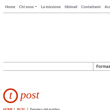
Home
Chi sono
La missione
tibimail
Contattami
Ac
Formaz
post
t
HOME
|
BLOG
|
Pensiero del mattino