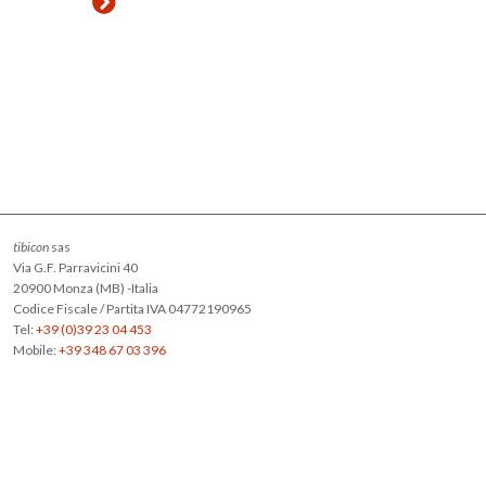
tibicon
sas
Via G.F. Parravicini 40
20900 Monza (MB) -Italia
Codice Fiscale / Partita IVA 04772190965
Tel:
+39 (0)39 23 04 453
Mobile:
+39 348 67 03 396