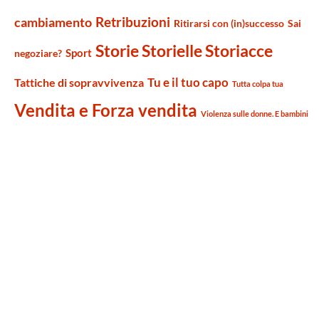
Retribuzioni
cambiamento
Ritirarsi con (in)successo
Sai
Storie Storielle Storiacce
Sport
negoziare?
Tu e il tuo capo
Tattiche di sopravvivenza
Tutta colpa tua
Vendita e Forza vendita
Violenza sulle donne. E bambini