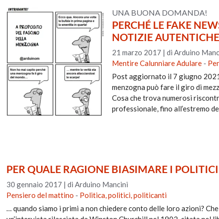
UNA BUONA DOMANDA!
PERCHÉ LE FAKE NEW
NOTIZIE AUTENTICHE
21 marzo 2017
|
di Arduino Manc
Mentire Calunniare Adulare
-
Pen
Post aggiornato il 7 giugno 202
menzogna può fare il giro di mezz
Cosa che trova numerosi riscontri
professionale, fino all’estremo d
PER QUALE RAGIONE BIASIMARE I POLITICI.
30 gennaio 2017
|
di Arduino Mancini
Pensiero del mattino
-
Politica, politici, politicanti
… quando siamo i primi a non chiedere conto delle loro azioni? Che 
un’intervista rilasciata da Winston Churchill nel 1902, citata nel l