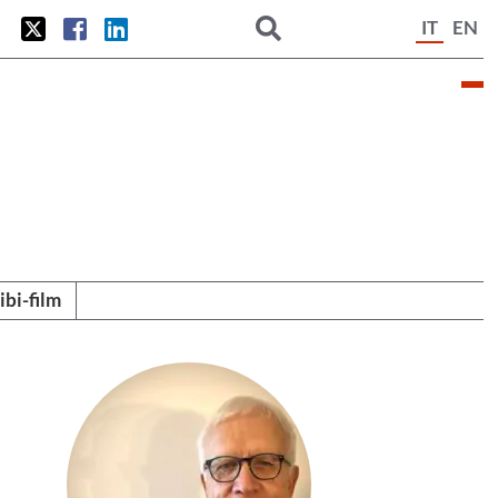
IT
EN
tibi-film