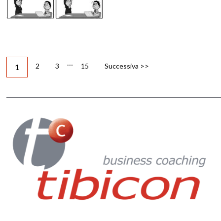
…
2
3
15
Successiva >>
1