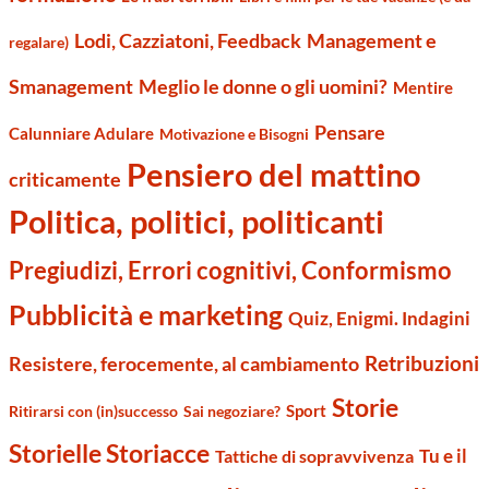
Management e
Lodi, Cazziatoni, Feedback
regalare)
Smanagement
Meglio le donne o gli uomini?
Mentire
Pensare
Calunniare Adulare
Motivazione e Bisogni
Pensiero del mattino
criticamente
Politica, politici, politicanti
Pregiudizi, Errori cognitivi, Conformismo
Pubblicità e marketing
Quiz, Enigmi. Indagini
Retribuzioni
Resistere, ferocemente, al cambiamento
Storie
Sport
Ritirarsi con (in)successo
Sai negoziare?
Storielle Storiacce
Tu e il
Tattiche di sopravvivenza