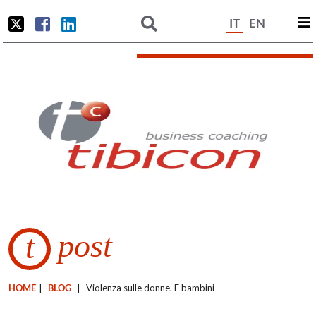
IT
EN
post
t
HOME
|
BLOG
|
Violenza sulle donne. E bambini