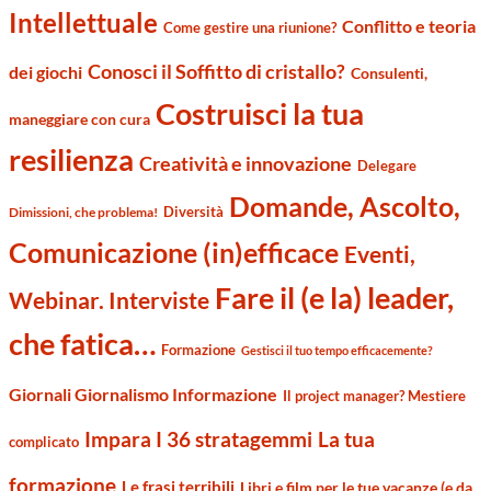
Intellettuale
Conflitto e teoria
Come gestire una riunione?
Conosci il Soffitto di cristallo?
dei giochi
Consulenti,
Costruisci la tua
maneggiare con cura
resilienza
Creatività e innovazione
Delegare
Domande, Ascolto,
Diversità
Dimissioni, che problema!
Comunicazione (in)efficace
Eventi,
Fare il (e la) leader,
Webinar. Interviste
che fatica…
Formazione
Gestisci il tuo tempo efficacemente?
Giornali Giornalismo Informazione
Il project manager? Mestiere
Impara I 36 stratagemmi
La tua
complicato
formazione
Le frasi terribili
Libri e film per le tue vacanze (e da