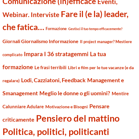
Comunicazione (in)efficace
Eventi,
Fare il (e la) leader,
Webinar. Interviste
che fatica…
Formazione
Gestisci il tuo tempo efficacemente?
Giornali Giornalismo Informazione
Il project manager? Mestiere
Impara I 36 stratagemmi
La tua
complicato
formazione
Le frasi terribili
Libri e film per le tue vacanze (e da
Management e
Lodi, Cazziatoni, Feedback
regalare)
Smanagement
Meglio le donne o gli uomini?
Mentire
Pensare
Calunniare Adulare
Motivazione e Bisogni
Pensiero del mattino
criticamente
Politica, politici, politicanti