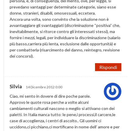
persona, e, di conseguenza, del merito, ove, per legge, si
prevedano vantaggi per determinate categorie, siano esse
donne, stranieri, disabili, omosessuali, eccetera.
Ancora una volta, sono convinto che la soluzione non è
avvantaggiare gli svantaggiati (discriminazione “positiva” che,
inevitabilmente, si ritorce contro gli interessati stessi), ma
fornire i mezzi, legali, per individuare la discriminazione (salario
più basso,carriera più lenta, esclusione dalle opportunità) e
per combatterla (risarcimento del danno, reintegro, revisione
dei concorsi).
Rispondi
Silvia
14 Dicembre 2012 0:00
Ciao, mi sento in dovere di dire poche parole.
Approvo le quote rosa perche a volte alcuni
cambiamenti culturali nascono o meglio si attivano con dei
paletti. In Italia manca tutto: le pene,i processi,il carcere,le
case di accoglienza, i centri di ascolto.. Gli uomini ci
uccidono,ci picchiano,ci mortificano in nome dell’ amore e per