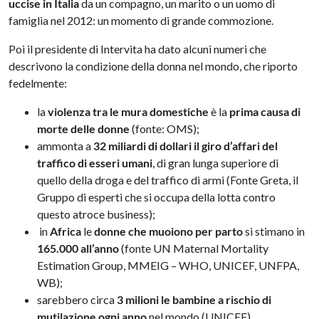
uccise in Italia
da un compagno, un marito o un uomo di
famiglia nel 2012: un momento di grande commozione.
Poi il presidente di Intervita ha dato alcuni numeri che
descrivono la condizione della donna nel mondo, che riporto
fedelmente:
la
violenza tra le mura domestiche
è la
prima causa di
morte delle donne
(fonte: OMS);
ammonta a
32 miliardi di dollari il giro d’affari del
traffico di esseri umani
, di gran lunga superiore di
quello della droga e del traffico di armi (Fonte Greta, il
Gruppo di esperti che si occupa della lotta contro
questo atroce business);
in
Africa
le
donne che muoiono per parto
si stimano in
165.000 all’anno
(fonte UN Maternal Mortality
Estimation Group, MMEIG – WHO, UNICEF, UNFPA,
WB);
sarebbero circa
3 milioni le bambine a rischio di
mutilazione ogni anno
nel mondo (UNICEF)