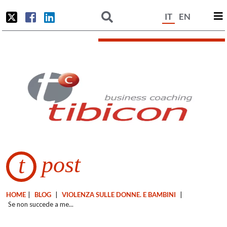
IT
EN
post
t
HOME
|
BLOG
|
VIOLENZA SULLE DONNE. E BAMBINI
|
Se non succede a me...