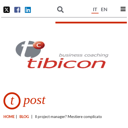
IT
EN
post
t
HOME
|
BLOG
|
Il project manager? Mestiere complicato