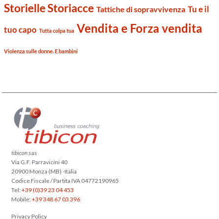
Storielle Storiacce
Tu e il
Tattiche di sopravvivenza
Vendita e Forza vendita
tuo capo
Tutta colpa tua
Violenza sulle donne. E bambini
tibicon
sas
Via G.F. Parravicini 40
20900 Monza (MB) -Italia
Codice Fiscale / Partita IVA 04772190965
Tel:
+39 (0)39 23 04 453
Mobile:
+39 348 67 03 396
Privacy Policy