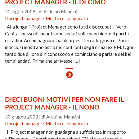
PROJECT MANAGER - IL DECIMO
22 luglio 2008
|
di Arduino Mancini
Il project manager? Mestiere complicato
Alla lunga, i Project Manager sono tutti disoccupati. Vero.
Capita spesso di incontrarne seduti sulle panchine, nei parchi
cittadini. Accompagnano bambini pestiferi alle giostre. Pure i
mocciosi mostrano astio nei confronti degli ormai ex PM. Ogni
tanto due di loro si riconoscono e cominciano a parlare dei bei
tempi andati. Prima che arrivasse […]
DIECI BUONI MOTIVI PER NON FARE IL
PROJECT MANAGER - IL NONO
30 giugno 2008
|
di Arduino Mancini
Il project manager? Mestiere complicato
Il Project manager non guadagna a sufficienza in rapporto
all’impegno. E perché mai dovrebbe? Già si diverte così, a