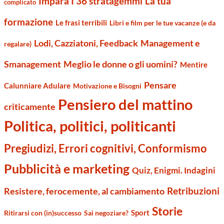
Impara I 36 stratagemmi
La tua
complicato
formazione
Le frasi terribili
Libri e film per le tue vacanze (e da
Management e
Lodi, Cazziatoni, Feedback
regalare)
Smanagement
Meglio le donne o gli uomini?
Mentire
Pensare
Calunniare Adulare
Motivazione e Bisogni
Pensiero del mattino
criticamente
Politica, politici, politicanti
Pregiudizi, Errori cognitivi, Conformismo
Pubblicità e marketing
Quiz, Enigmi. Indagini
Retribuzioni
Resistere, ferocemente, al cambiamento
Storie
Sport
Ritirarsi con (in)successo
Sai negoziare?