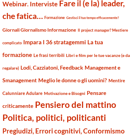
Fare il (e la) leader,
Webinar. Interviste
che fatica…
Formazione
Gestisci il tuo tempo efficacemente?
Giornali Giornalismo Informazione
Il project manager? Mestiere
Impara I 36 stratagemmi
La tua
complicato
formazione
Le frasi terribili
Libri e film per le tue vacanze (e da
Management e
Lodi, Cazziatoni, Feedback
regalare)
Smanagement
Meglio le donne o gli uomini?
Mentire
Pensare
Calunniare Adulare
Motivazione e Bisogni
Pensiero del mattino
criticamente
Politica, politici, politicanti
Pregiudizi, Errori cognitivi, Conformismo