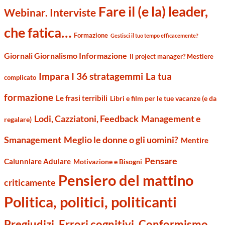
Fare il (e la) leader,
Webinar. Interviste
che fatica…
Formazione
Gestisci il tuo tempo efficacemente?
Giornali Giornalismo Informazione
Il project manager? Mestiere
Impara I 36 stratagemmi
La tua
complicato
formazione
Le frasi terribili
Libri e film per le tue vacanze (e da
Management e
Lodi, Cazziatoni, Feedback
regalare)
Smanagement
Meglio le donne o gli uomini?
Mentire
Pensare
Calunniare Adulare
Motivazione e Bisogni
Pensiero del mattino
criticamente
Politica, politici, politicanti
Pregiudizi, Errori cognitivi, Conformismo