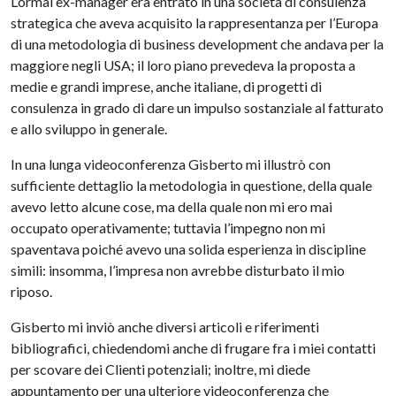
L’ormai ex-manager era entrato in una società di consulenza
strategica che aveva acquisito la rappresentanza per l’Europa
di una metodologia di business development che andava per la
maggiore negli USA; il loro piano prevedeva la proposta a
medie e grandi imprese, anche italiane, di progetti di
consulenza in grado di dare un impulso sostanziale al fatturato
e allo sviluppo in generale.
In una lunga videoconferenza Gisberto mi illustrò con
sufficiente dettaglio la metodologia in questione, della quale
avevo letto alcune cose, ma della quale non mi ero mai
occupato operativamente; tuttavia l’impegno non mi
spaventava poiché avevo una solida esperienza in discipline
simili: insomma, l’impresa non avrebbe disturbato il mio
riposo.
Gisberto mi inviò anche diversi articoli e riferimenti
bibliografici, chiedendomi anche di frugare fra i miei contatti
per scovare dei Clienti potenziali; inoltre, mi diede
appuntamento per una ulteriore videoconferenza che