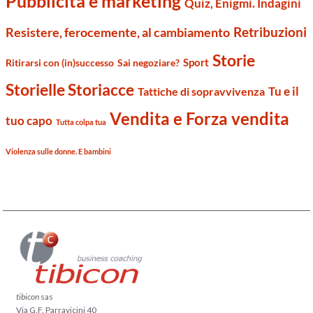
Pubblicità e marketing
Quiz, Enigmi. Indagini
Retribuzioni
Resistere, ferocemente, al cambiamento
Storie
Sport
Ritirarsi con (in)successo
Sai negoziare?
Storielle Storiacce
Tu e il
Tattiche di sopravvivenza
Vendita e Forza vendita
tuo capo
Tutta colpa tua
Violenza sulle donne. E bambini
tibicon
sas
Via G.F. Parravicini 40