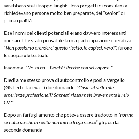
sarebbero stati troppo lunghi: i loro progetti di consulenza
richiedevano persone molto ben preparate, dei “senior” di
prima qualità.
E se i nomi dei clienti potenziali erano davvero interessanti
non sarebbe stato pensabile la mia partecipazione operativa:
“
Non possiamo prenderci questo rischio, lo capisci, vero?
”, furono
le sue parole testuali.
Insomma: “
No, tu no… Perché? Perché non sei capace!
”
Diedi a me stesso prova di autocontrollo e posi a Vergelio
(Gisberto taceva…) due domande: “
Cosa sai delle mie
esperienze professionali? Sapresti riassumete brevemente il mio
CV?
”
Dopo un farfugliamento che poteva essere tradotto in “
non ne
so nulla perché in realtà non me ne frega niente
” gli posi la
seconda domanda: