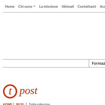
Home
Chi sono
La missione
tibimail
Contattami
Ac
Formaz
post
t
HOME
|
BLOG
|
Tutta colpa tua