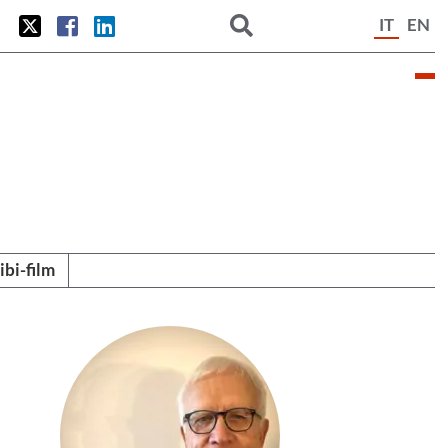
IT
EN
tibi-film