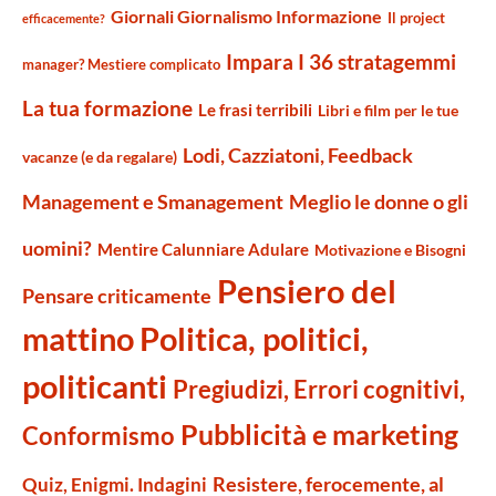
Giornali Giornalismo Informazione
Il project
efficacemente?
Impara I 36 stratagemmi
manager? Mestiere complicato
La tua formazione
Le frasi terribili
Libri e film per le tue
Lodi, Cazziatoni, Feedback
vacanze (e da regalare)
Management e Smanagement
Meglio le donne o gli
uomini?
Mentire Calunniare Adulare
Motivazione e Bisogni
Pensiero del
Pensare criticamente
mattino
Politica, politici,
politicanti
Pregiudizi, Errori cognitivi,
Pubblicità e marketing
Conformismo
Resistere, ferocemente, al
Quiz, Enigmi. Indagini