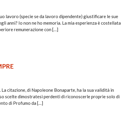
uo lavoro (specie se da lavoro dipendente) giustificare le sue
li anni? Io non ne ho memoria. La mia esperienza è costellata
uperiore remunerazione con […]
MPRE
La citazione, di Napoleone Bonaparte, ha la sua validità in
iso scelte dimostratesi perdenti di riconoscerle proprie solo di
mento di Profumo da […]