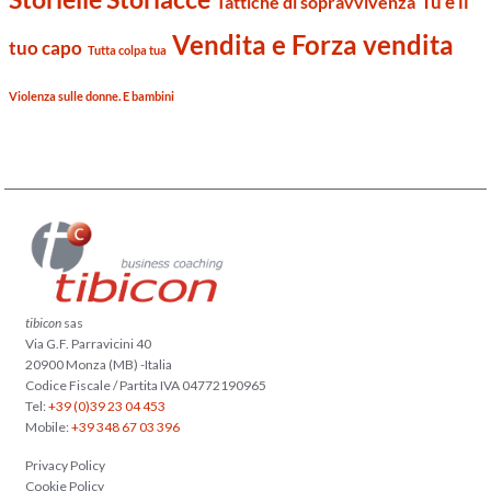
Tu e il
Tattiche di sopravvivenza
Vendita e Forza vendita
tuo capo
Tutta colpa tua
Violenza sulle donne. E bambini
tibicon
sas
Via G.F. Parravicini 40
20900 Monza (MB) -Italia
Codice Fiscale / Partita IVA 04772190965
Tel:
+39 (0)39 23 04 453
Mobile:
+39 348 67 03 396
Privacy Policy
Cookie Policy