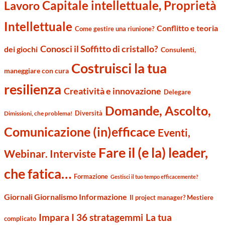
Capitale intellettuale, Proprietà
Lavoro
Intellettuale
Conflitto e teoria
Come gestire una riunione?
Conosci il Soffitto di cristallo?
dei giochi
Consulenti,
Costruisci la tua
maneggiare con cura
resilienza
Creatività e innovazione
Delegare
Domande, Ascolto,
Diversità
Dimissioni, che problema!
Comunicazione (in)efficace
Eventi,
Fare il (e la) leader,
Webinar. Interviste
che fatica…
Formazione
Gestisci il tuo tempo efficacemente?
Giornali Giornalismo Informazione
Il project manager? Mestiere
Impara I 36 stratagemmi
La tua
complicato