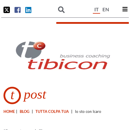
IT
EN
post
t
HOME
|
BLOG
|
TUTTA COLPA TUA
|
Io sto con Icaro