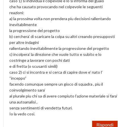
caso 1) si individua il colpevole e lo si informa del guaio
che ha causato provocando nel colpevole le seguenti
reazioni:
a) la prossima volta non prendera piu decisioni rallentando
inevitabilmente
la progressione del progetto
b) cerchera’ di scaricare la colpa su altri creando presupposti
per altre indagini
rallentando inevitabilmente la progressione del progetto
c) incolpera’ la direzione che vuole tutto e subito e lo
costringe a lavorare con pochi dati
e di fretta (o scusanti simili)
caso 2) ci si incontra e si cerca di capire dove e’ nato l’
“inceppo”
facendo comunque sempre un gioco di squadra , piu il
coinvolgimento sara’
al plurale piu chi sa di avere compiuto l’azione materiale si fara’
una autoanalisi ,
senza sentimenti di vendetta futuri.
Io la vedo cosi.
Rispondi