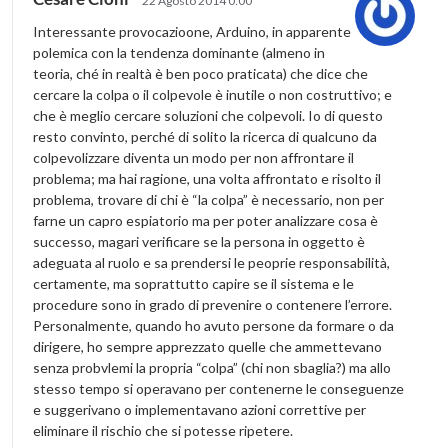
22 Agosto 2014 0:00
Interessante provocazioone, Arduino, in apparente
polemica con la tendenza dominante (almeno in
teoria, ché in realtà è ben poco praticata) che dice che
cercare la colpa o il colpevole è inutile o non costruttivo; e
che è meglio cercare soluzioni che colpevoli. Io di questo
resto convinto, perché di solito la ricerca di qualcuno da
colpevolizzare diventa un modo per non affrontare il
problema; ma hai ragione, una volta affrontato e risolto il
problema, trovare di chi è “la colpa” è necessario, non per
farne un capro espiatorio ma per poter analizzare cosa è
successo, magari verificare se la persona in oggetto è
adeguata al ruolo e sa prendersi le peoprie responsabilità,
certamente, ma soprattutto capire se il sistema e le
procedure sono in grado di prevenire o contenere l’errore.
Personalmente, quando ho avuto persone da formare o da
dirigere, ho sempre apprezzato quelle che ammettevano
senza probvlemi la propria “colpa” (chi non sbaglia?) ma allo
stesso tempo si operavano per contenerne le conseguenze
e suggerivano o implementavano azioni correttive per
eliminare il rischio che si potesse ripetere.