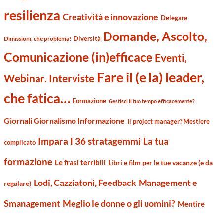
resilienza
Creatività e innovazione
Delegare
Domande, Ascolto,
Diversità
Dimissioni, che problema!
Comunicazione (in)efficace
Eventi,
Fare il (e la) leader,
Webinar. Interviste
che fatica…
Formazione
Gestisci il tuo tempo efficacemente?
Giornali Giornalismo Informazione
Il project manager? Mestiere
Impara I 36 stratagemmi
La tua
complicato
formazione
Le frasi terribili
Libri e film per le tue vacanze (e da
Management e
Lodi, Cazziatoni, Feedback
regalare)
Smanagement
Meglio le donne o gli uomini?
Mentire