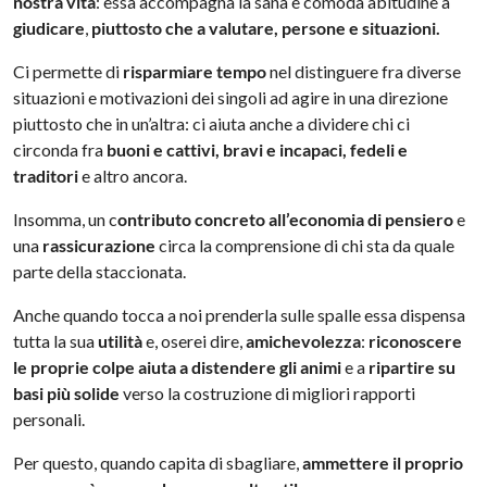
nostra vita
: essa accompagna la sana e comoda abitudine a
giudicare
,
piuttosto che a valutare, persone e situazioni.
Ci permette di
risparmiare tempo
nel distinguere fra diverse
situazioni e motivazioni dei singoli ad agire in una direzione
piuttosto che in un’altra: ci aiuta anche a dividere chi ci
circonda fra
buoni e cattivi, bravi e incapaci, fedeli e
traditori
e altro ancora.
Insomma, un c
ontributo concreto all’economia di pensiero
e
una
rassicurazione
circa la comprensione di chi sta da quale
parte della staccionata.
Anche quando tocca a noi prenderla sulle spalle essa dispensa
tutta la sua
utilità
e, oserei dire,
amichevolezza
:
riconoscere
le proprie colpe aiuta a distendere gli animi
e a
ripartire su
basi più solide
verso la costruzione di migliori rapporti
personali.
Per questo, quando capita di sbagliare,
ammettere il proprio