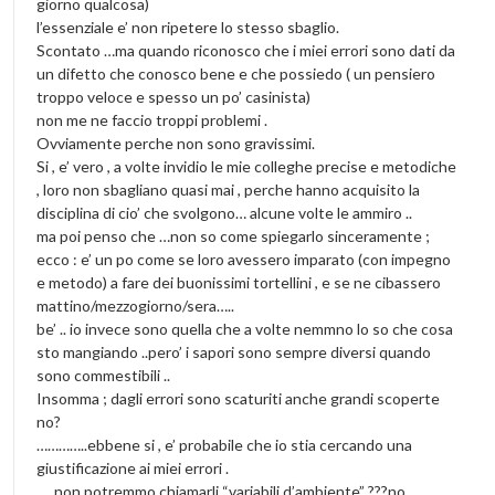
giorno qualcosa)
l’essenziale e’ non ripetere lo stesso sbaglio.
Scontato …ma quando riconosco che i miei errori sono dati da
un difetto che conosco bene e che possiedo ( un pensiero
troppo veloce e spesso un po’ casinista)
non me ne faccio troppi problemi .
Ovviamente perche non sono gravissimi.
Si , e’ vero , a volte invidio le mie colleghe precise e metodiche
, loro non sbagliano quasi mai , perche hanno acquisito la
disciplina di cio’ che svolgono… alcune volte le ammiro ..
ma poi penso che …non so come spiegarlo sinceramente ;
ecco : e’ un po come se loro avessero imparato (con impegno
e metodo) a fare dei buonissimi tortellini , e se ne cibassero
mattino/mezzogiorno/sera…..
be’ .. io invece sono quella che a volte nemmno lo so che cosa
sto mangiando ..pero’ i sapori sono sempre diversi quando
sono commestibili ..
Insomma ; dagli errori sono scaturiti anche grandi scoperte
no?
…………..ebbene si , e’ probabile che io stia cercando una
giustificazione ai miei errori .
…..non potremmo chiamarli “variabili d’ambiente” ???no