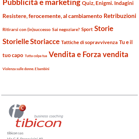
Pubblicità e marketing
Quiz, Enigmi. Indagini
Retribuzioni
Resistere, ferocemente, al cambiamento
Storie
Sport
Ritirarsi con (in)successo
Sai negoziare?
Storielle Storiacce
Tu e il
Tattiche di sopravvivenza
Vendita e Forza vendita
tuo capo
Tutta colpa tua
Violenza sulle donne. E bambini
tibicon
sas
Via G.F. Parravicini 40