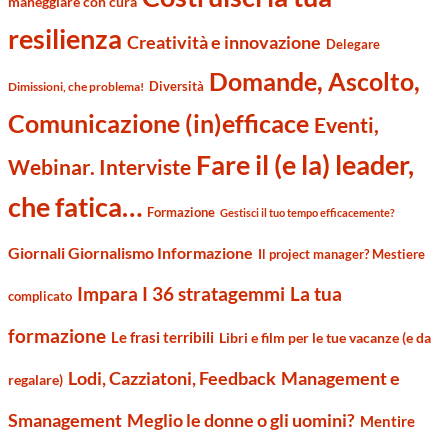
maneggiare con cura
resilienza
Creatività e innovazione
Delegare
Domande, Ascolto,
Diversità
Dimissioni, che problema!
Comunicazione (in)efficace
Eventi,
Fare il (e la) leader,
Webinar. Interviste
che fatica…
Formazione
Gestisci il tuo tempo efficacemente?
Giornali Giornalismo Informazione
Il project manager? Mestiere
Impara I 36 stratagemmi
La tua
complicato
formazione
Le frasi terribili
Libri e film per le tue vacanze (e da
Management e
Lodi, Cazziatoni, Feedback
regalare)
Smanagement
Meglio le donne o gli uomini?
Mentire