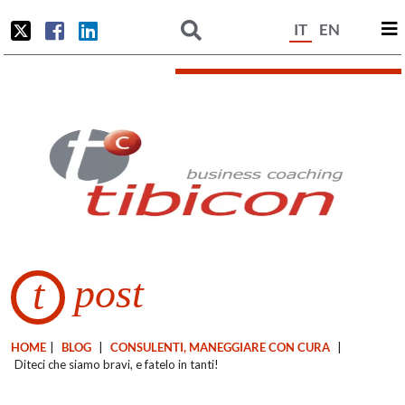
IT
EN
post
t
HOME
|
BLOG
|
CONSULENTI, MANEGGIARE CON CURA
|
Diteci che siamo bravi, e fatelo in tanti!