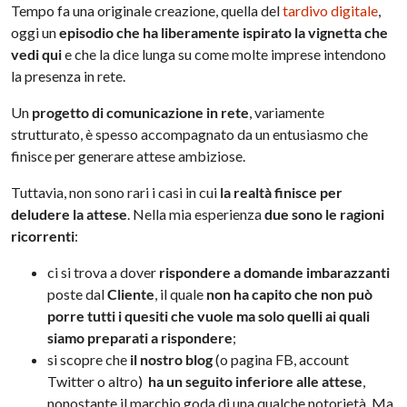
Tempo fa una originale creazione, quella del
tardivo digitale
,
oggi un
episodio che ha liberamente ispirato la vignetta che
vedi qui
e che la dice lunga su come molte imprese intendono
la presenza in rete.
Un
progetto di comunicazione in rete
, variamente
strutturato, è spesso accompagnato da un entusiasmo che
finisce per generare attese ambiziose.
Tuttavia, non sono rari i casi in cui
la realtà finisce per
deludere la attese
. Nella mia esperienza
due sono le ragioni
ricorrenti
:
ci si trova a dover
rispondere a domande imbarazzanti
poste dal
Cliente
, il quale
non ha capito che non può
porre tutti i quesiti che vuole ma solo quelli ai quali
siamo preparati a rispondere
;
si scopre che
il nostro blog
(o pagina FB, account
Twitter o altro)
ha un seguito inferiore alle attese
,
nonostante il marchio goda di una qualche notorietà. Ma