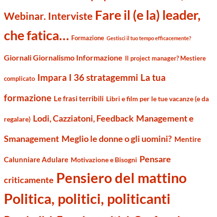
Fare il (e la) leader,
Webinar. Interviste
che fatica…
Formazione
Gestisci il tuo tempo efficacemente?
Giornali Giornalismo Informazione
Il project manager? Mestiere
Impara I 36 stratagemmi
La tua
complicato
formazione
Le frasi terribili
Libri e film per le tue vacanze (e da
Management e
Lodi, Cazziatoni, Feedback
regalare)
Smanagement
Meglio le donne o gli uomini?
Mentire
Pensare
Calunniare Adulare
Motivazione e Bisogni
Pensiero del mattino
criticamente
Politica, politici, politicanti