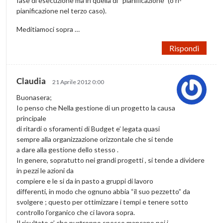
fase di esecuzione ma in quella di “pianificazione” (o ri-
pianificazione nel terzo caso).
Meditiamoci sopra …
Rispondi
Claudia
21 Aprile 2012 0:00
Buonasera;
Io penso che Nella gestione di un progetto la causa
principale
di ritardi o sforamenti di Budget e’ legata quasi
sempre alla organizzazione orizzontale che si tende
a dare alla gestione dello stesso .
In genere, sopratutto nei grandi progetti , si tende a dividere
in pezzi le azioni da
compiere e le si da in pasto a gruppi di lavoro
differenti, in modo che ognuno abbia “il suo pezzetto” da
svolgere ; questo per ottimizzare i tempi e tenere sotto
controllo l’organico che ci lavora sopra.
Il risultato e’ che purtroppo spesso mancano poi i