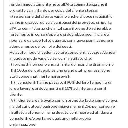
rende immediatamente noto all’Alta committenza che il
progetto va in ritardo per colpa del cliente stesso;
g) se persone del cliente variano anche di poco i requisiti o
vanno in disaccordo su alcuni passi del progetto, si riporta
all’Alta committenza che in tal caso il progetto varierebbe
fortemente in corso d’opera e si dovrebbe ricominciare a
ripensare da capo tutto quanto, con nuova pianificazione e
adeguamento dei tempi e dei costi.
Ho avuto modo di veder lavorare consulenti scozzesi/danesi
in questo modo varie volte, con il risultato che:
I) i progetti non sono andati in ritardo neanche di un giorno
II) il 100% dei deliverables che erano stati promessi sono
stati consegnati nei tempi previsti
III) i consulenti hanno passato il 90% del loro tempo fra di
loro a lavorare ai documenti e il 10% ad interagire con il
cliente
IV) il cliente si è ritrovato con un progetto fatto come voleva,
ma del cui ‘output’ padroneggiava sì e no il 2%, per cui non è
risultato autonomo ma ha dovuto continuare ad affidarsi a
consulenti e/o portarne qualcuno nella propria
organizzazione.