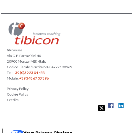
tibicon
sas
Via G.F. Parravicini 40
20900 Monza (MB) -Italia
Codice Fiscale / Partita IVA 04772190965
Tel:
+39 (0)39 23 04 453
Mobile:
+39 348 67 03 396
Privacy Policy
Cookie Policy
Credits
Your Privacy Choices