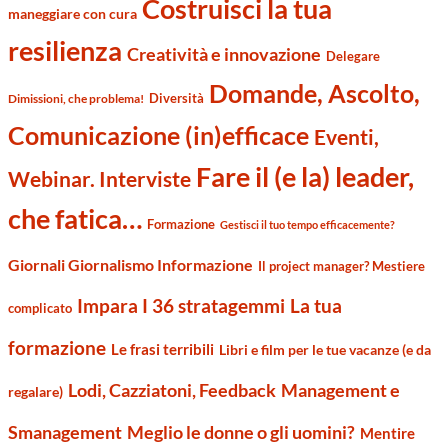
Costruisci la tua
maneggiare con cura
resilienza
Creatività e innovazione
Delegare
Domande, Ascolto,
Diversità
Dimissioni, che problema!
Comunicazione (in)efficace
Eventi,
Fare il (e la) leader,
Webinar. Interviste
che fatica…
Formazione
Gestisci il tuo tempo efficacemente?
Giornali Giornalismo Informazione
Il project manager? Mestiere
Impara I 36 stratagemmi
La tua
complicato
formazione
Le frasi terribili
Libri e film per le tue vacanze (e da
Management e
Lodi, Cazziatoni, Feedback
regalare)
Smanagement
Meglio le donne o gli uomini?
Mentire