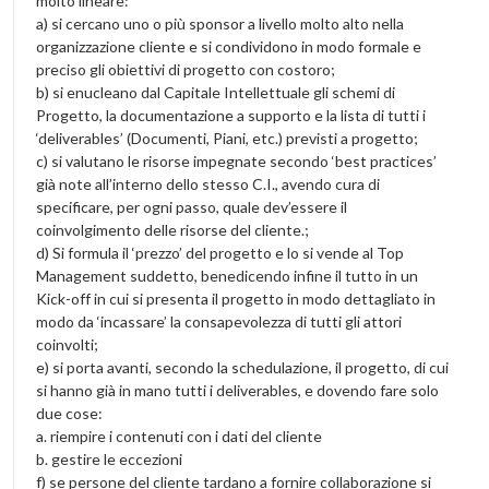
molto lineare:
a) si cercano uno o più sponsor a livello molto alto nella
organizzazione cliente e si condividono in modo formale e
preciso gli obiettivi di progetto con costoro;
b) si enucleano dal Capitale Intellettuale gli schemi di
Progetto, la documentazione a supporto e la lista di tutti i
‘deliverables’ (Documenti, Piani, etc.) previsti a progetto;
c) si valutano le risorse impegnate secondo ‘best practices’
già note all’interno dello stesso C.I., avendo cura di
specificare, per ogni passo, quale dev’essere il
coinvolgimento delle risorse del cliente.;
d) Si formula il ‘prezzo’ del progetto e lo si vende al Top
Management suddetto, benedicendo infine il tutto in un
Kick-off in cui si presenta il progetto in modo dettagliato in
modo da ‘incassare’ la consapevolezza di tutti gli attori
coinvolti;
e) si porta avanti, secondo la schedulazione, il progetto, di cui
si hanno già in mano tutti i deliverables, e dovendo fare solo
due cose:
a. riempire i contenuti con i dati del cliente
b. gestire le eccezioni
f) se persone del cliente tardano a fornire collaborazione si