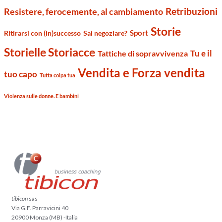
Retribuzioni
Resistere, ferocemente, al cambiamento
Storie
Sport
Ritirarsi con (in)successo
Sai negoziare?
Storielle Storiacce
Tu e il
Tattiche di sopravvivenza
Vendita e Forza vendita
tuo capo
Tutta colpa tua
Violenza sulle donne. E bambini
tibicon
sas
Via G.F. Parravicini 40
20900 Monza (MB) -Italia