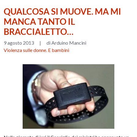
QUALCOSA SI MUOVE. MA MI
MANCA TANTO IL
BRACCIALETTO…
9 agosto 2013
|
di Arduino Mancini
Violenza sulle donne. E bambini