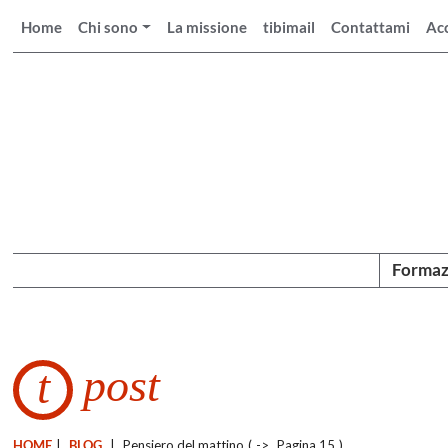
Home
Chi sono
La missione
tibimail
Contattami
Ac
Formaz
post
t
HOME
|
BLOG
|
Pensiero del mattino
(
->
Pagina 15
)