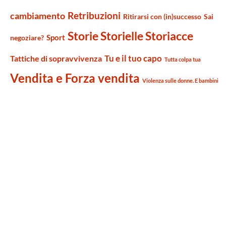
Retribuzioni
cambiamento
Ritirarsi con (in)successo
Sai
Storie Storielle Storiacce
Sport
negoziare?
Tu e il tuo capo
Tattiche di sopravvivenza
Tutta colpa tua
Vendita e Forza vendita
Violenza sulle donne. E bambini