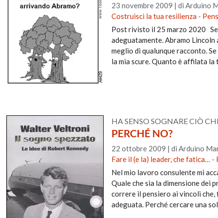
23 novembre 2009
|
di Arduino 
Costruisci la tua resilienza
-
Pens
Post rivisto il 25 marzo 2020 Sem
adeguatamente. Abramo Lincoln ave
meglio di qualunque racconto. Se a
la mia scure. Quanto è affilata la 
HA SENSO SOGNARE CIÒ CHE
PERCHÉ NO?
22 ottobre 2009
|
di Arduino Ma
Fare il (e la) leader, che fatica…
-
Nel mio lavoro consulente mi acca
Quale che sia la dimensione dei p
correre il pensiero ai vincoli ch
adeguata. Perché cercare una sol