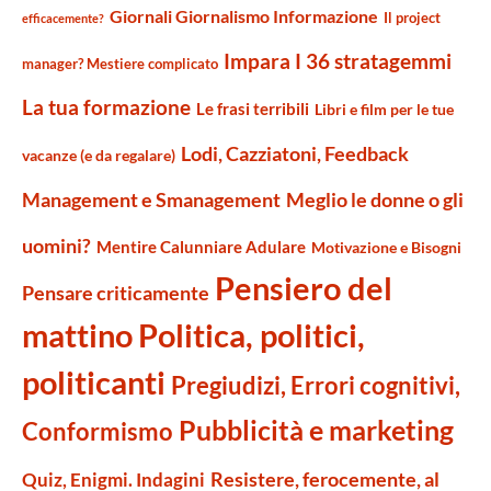
Giornali Giornalismo Informazione
Il project
efficacemente?
Impara I 36 stratagemmi
manager? Mestiere complicato
La tua formazione
Le frasi terribili
Libri e film per le tue
Lodi, Cazziatoni, Feedback
vacanze (e da regalare)
Management e Smanagement
Meglio le donne o gli
uomini?
Mentire Calunniare Adulare
Motivazione e Bisogni
Pensiero del
Pensare criticamente
mattino
Politica, politici,
politicanti
Pregiudizi, Errori cognitivi,
Pubblicità e marketing
Conformismo
Resistere, ferocemente, al
Quiz, Enigmi. Indagini