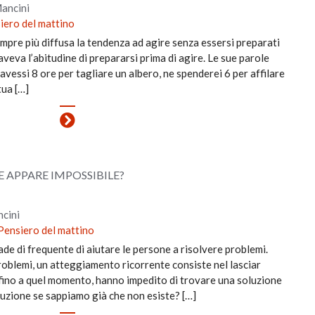
Mancini
iero del mattino
pre più diffusa la tendenza ad agire senza essersi preparati
va l’abitudine di prepararsi prima di agire. Le sue parole
vessi 8 ore per tagliare un albero, ne spenderei 6 per affilare
tua […]
 APPARE IMPOSSIBILE?
ncini
Pensiero del mattino
de di frequente di aiutare le persone a risolvere problemi.
roblemi, un atteggiamento ricorrente consiste nel lasciar
e, fino a quel momento, hanno impedito di trovare una soluzione
uzione se sappiamo già che non esiste? […]