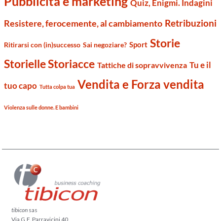
Pubblicità e marketing
Quiz, Enigmi. Indagini
Retribuzioni
Resistere, ferocemente, al cambiamento
Storie
Sport
Ritirarsi con (in)successo
Sai negoziare?
Storielle Storiacce
Tu e il
Tattiche di sopravvivenza
Vendita e Forza vendita
tuo capo
Tutta colpa tua
Violenza sulle donne. E bambini
tibicon
sas
Via G.F. Parravicini 40