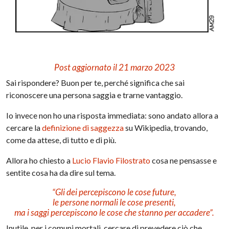
Post aggiornato il 21 marzo 2023
Sai rispondere? Buon per te, perché significa che sai
riconoscere una persona saggia e trarne vantaggio.
Io invece non ho una risposta immediata: sono andato allora a
cercare la
definizione di saggezza
su W
ikipedia
, trovando,
come da attese, di tutto e di più.
Allora ho chiesto a
Lucio Flavio Filostrato
cosa ne pensasse e
sentite cosa ha da dire sul tema.
“Gli dei
percepiscono
le cose future,
le persone normali le cose presenti,
ma i saggi
percepiscono
le cose che stanno per accadere”.
Inutile, per i comuni mortali, cercare di prevedere ciò che