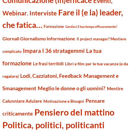
Comunicazione (in)efficace
Eventi,
Fare il (e la) leader,
Webinar. Interviste
che fatica…
Formazione
Gestisci il tuo tempo efficacemente?
Giornali Giornalismo Informazione
Il project manager? Mestiere
Impara I 36 stratagemmi
La tua
complicato
formazione
Le frasi terribili
Libri e film per le tue vacanze (e da
Management e
Lodi, Cazziatoni, Feedback
regalare)
Smanagement
Meglio le donne o gli uomini?
Mentire
Pensare
Calunniare Adulare
Motivazione e Bisogni
Pensiero del mattino
criticamente
Politica, politici, politicanti