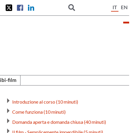
IT
EN
tibi-film
Introduzione al corso (10 minuti)
Come funziona (10 minuti)
Domanda aperta e domanda chiusa (40 minuti)
Il film - Semplicemente imperdibile (5 minuti)