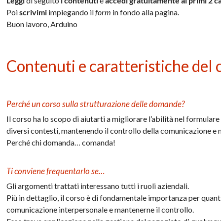
Leggi
di seguito
i contenuti
e
accedi gratuitamente ai primi 2 ca
Poi
scrivimi
impiegando il
form
in fondo alla pagina.
Buon lavoro, Arduino
Contenuti e caratteristiche del 
Perché un corso sulla strutturazione delle domande?
Il corso ha lo scopo di aiutarti a migliorare l’abilità nel formular
diversi contesti, mantenendo il controllo della comunicazione e 
Perché chi domanda… comanda!
Ti conviene frequentarlo se…
Gli argomenti trattati interessano tutti i ruoli aziendali.
Più in dettaglio, il corso è di fondamentale importanza per quanti
comunicazione interpersonale e mantenerne il controllo.