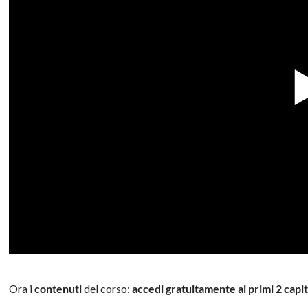
Ora i
contenuti
del corso:
accedi gratuitamente
ai primi 2 capit