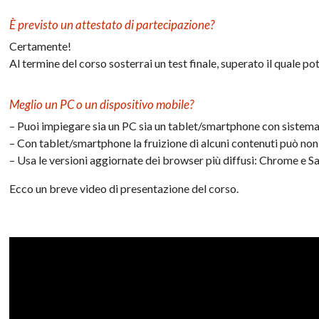
È previsto un attestato di partecipazione?
Certamente!
Al termine del corso sosterrai un test finale, superato il quale pot
Meglio un PC o un dispositivo mobile?
– Puoi impiegare sia un PC sia un tablet/smartphone con sist
– Con tablet/smartphone la fruizione di alcuni contenuti può no
– Usa le versioni aggiornate dei browser più diffusi: Chrome e Saf
Ecco un breve video di presentazione del corso.