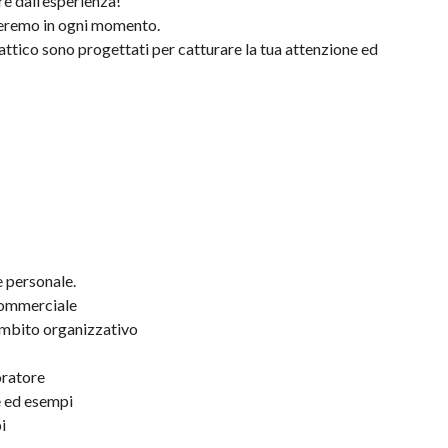
re dall’esperienza!
uideremo in ogni momento.
idattico sono progettati per catturare la tua attenzione ed
 personale.
commerciale
 ambito organizzativo
oratore
e ed esempi
i