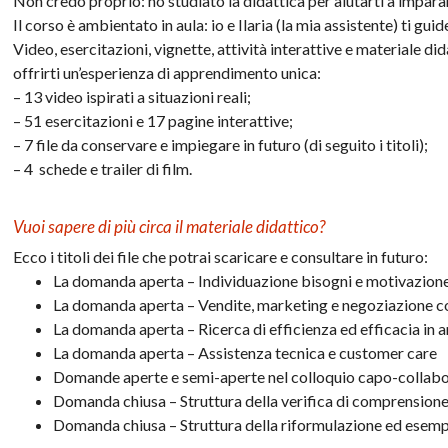
Non credo proprio: ho studiato la didattica per aiutarti a impara
Il corso è ambientato in aula: io e Ilaria (la mia assistente) ti g
Video, esercitazioni, vignette, attività interattive e materiale d
offrirti un’esperienza di apprendimento unica:
– 13 video ispirati a situazioni reali;
– 51 esercitazioni e 17 pagine interattive;
– 7 file da conservare e impiegare in futuro (di seguito i titoli);
– 4 schede e trailer di film.
Vuoi sapere di più circa il materiale didattico?
Ecco i titoli dei file che potrai scaricare e consultare in futuro:
La domanda aperta – Individuazione bisogni e motivazione
La domanda aperta – Vendite, marketing e negoziazione 
La domanda aperta – Ricerca di efficienza ed efficacia in
La domanda aperta – Assistenza tecnica e customer care
Domande aperte e semi-aperte nel colloquio capo-collab
Domanda chiusa – Struttura della verifica di comprension
Domanda chiusa – Struttura della riformulazione ed esemp