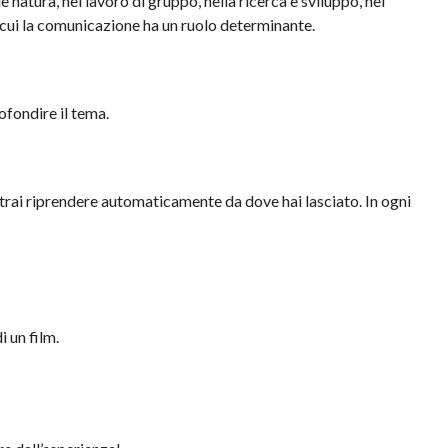
natura, nel lavoro di gruppo, nella ricerca e sviluppo, nel
 in cui la comunicazione ha un ruolo determinante.
ofondire il tema.
trai riprendere automaticamente da dove hai lasciato. In ogni
i un film.