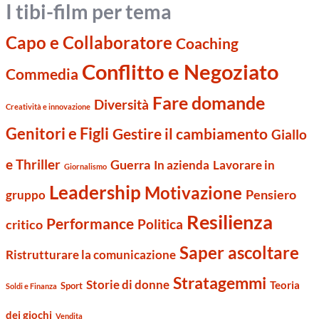
I tibi-film per tema
Capo e Collaboratore
Coaching
Conflitto e Negoziato
Commedia
Fare domande
Diversità
Creatività e innovazione
Genitori e Figli
Gestire il cambiamento
Giallo
e Thriller
Guerra
Lavorare in
In azienda
Giornalismo
Leadership
Motivazione
Pensiero
gruppo
Resilienza
Performance
Politica
critico
Saper ascoltare
Ristrutturare la comunicazione
Stratagemmi
Storie di donne
Teoria
Sport
Soldi e Finanza
dei giochi
Vendita