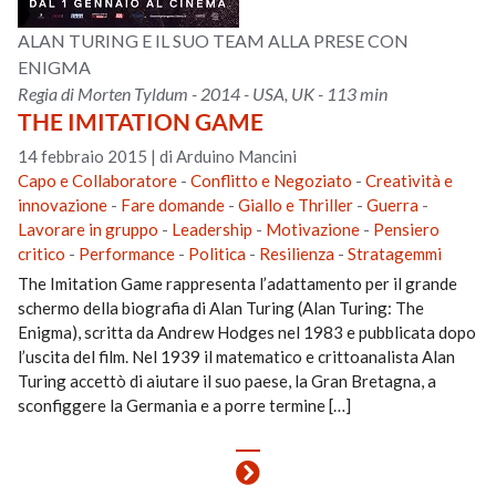
ALAN TURING E IL SUO TEAM ALLA PRESE CON
ENIGMA
Regia di Morten Tyldum - 2014 - USA, UK - 113 min
THE IMITATION GAME
14 febbraio 2015
|
di Arduino Mancini
Capo e Collaboratore
-
Conflitto e Negoziato
-
Creatività e
innovazione
-
Fare domande
-
Giallo e Thriller
-
Guerra
-
Lavorare in gruppo
-
Leadership
-
Motivazione
-
Pensiero
critico
-
Performance
-
Politica
-
Resilienza
-
Stratagemmi
The Imitation Game rappresenta l’adattamento per il grande
schermo della biografia di Alan Turing (Alan Turing: The
Enigma), scritta da Andrew Hodges nel 1983 e pubblicata dopo
l’uscita del film. Nel 1939 il matematico e crittoanalista Alan
Turing accettò di aiutare il suo paese, la Gran Bretagna, a
sconfiggere la Germania e a porre termine […]