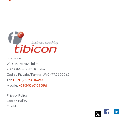
tibicon
sas
Via G.F. Parravicini 40
20900 Monza (MB) -Italia
Codice Fiscale / Partita IVA 04772190965
Tel:
+39 (0)39 23 04 453
Mobile:
+39 348 67 03 396
Privacy Policy
Cookie Policy
Credits