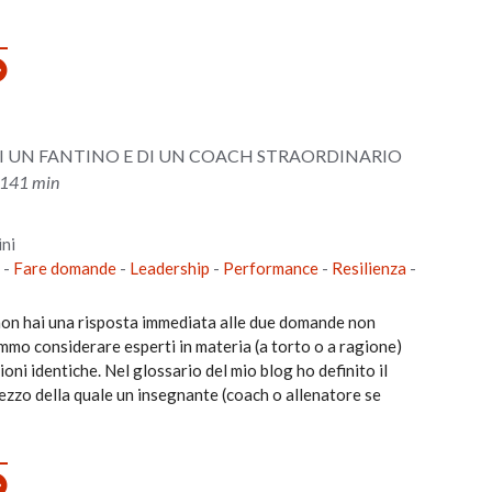
 DI UN FANTINO E DI UN COACH STRAORDINARIO
- 141 min
ni
-
Fare domande
-
Leadership
-
Performance
-
Resilienza
-
 non hai una risposta immediata alle due domande non
mo considerare esperti in materia (a torto o a ragione)
ioni identiche. Nel glossario del mio blog ho definito il
ezzo della quale un insegnante (coach o allenatore se