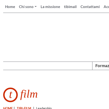
Home
Chi sono
La missione
tibimail
Contattami
Ac
Formaz
film
t
HOME
|
TIBI-FILM
|
Leadership