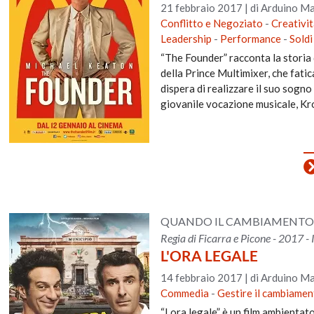
21 febbraio 2017
|
di Arduino Ma
Conflitto e Negoziato
-
Creativit
Leadership
-
Performance
-
Soldi
“The Founder” racconta la storia 
della Prince Multimixer, che fatic
dispera di realizzare il suo sogn
giovanile vocazione musicale, Kro
QUANDO IL CAMBIAMENTO È 
Regia di Ficarra e Picone - 2017 - 
L'ORA LEGALE
14 febbraio 2017
|
di Arduino Ma
Commedia
-
Gestire il cambiamen
“Lora legale” è un film ambientato