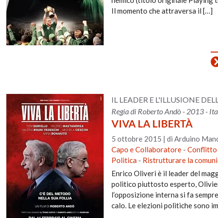
Il momento che attraversa il […]
IL LEADER E L'ILLUSIONE DE
Regia di Roberto Andò - 2013 - Ita
VIVA LA LIBERTÀ
5 ottobre 2015
|
di Arduino Manc
Capo e Collaboratore
-
Conflitto
Politica
-
Ristrutturare la comun
Enrico Oliveri è il leader del mag
politico piuttosto esperto, Olivie
l’opposizione interna si fa sempr
calo. Le elezioni politiche sono i