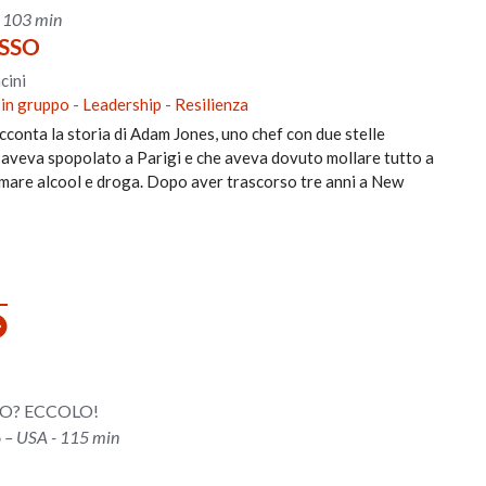
- 103 min
ESSO
cini
 in gruppo
-
Leadership
-
Resilienza
 racconta la storia di Adam Jones, uno chef con due stelle
a aveva spopolato a Parigi e che aveva dovuto mollare tutto a
umare alcool e droga. Dopo aver trascorso tre anni a New
RO? ECCOLO!
 – USA - 115 min