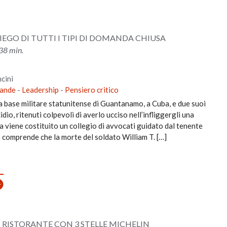
IEGO DI TUTTI I TIPI DI DOMANDA CHIUSA
38 min.
cini
ande
-
Leadership
-
Pensiero critico
 base militare statunitense di Guantanamo, a Cuba, e due suoi
dio, ritenuti colpevoli di averlo ucciso nell’infliggergli una
a viene costituito un collegio di avvocati guidato dal tenente
o comprende che la morte del soldato William T. […]
 RISTORANTE CON 3 STELLE MICHELIN