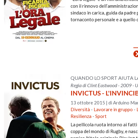
con il rinnovo dell’amministrazion
sindaco in carica, guida da padre
tornaconto personale e a quello de
QUANDO LO SPORT AIUTA L
Regia di Clint Eastwood - 2009 - 
INVICTUS - L'INVINCI
13 ottobre 2015
|
di Arduino Ma
Diversità
-
Lavorare in gruppo
-
Resilienza
-
Sport
La pellicola ruota intorno ai fatt
coppa del mondo di Rugby, e nasc
nemico (titolo originale Playing