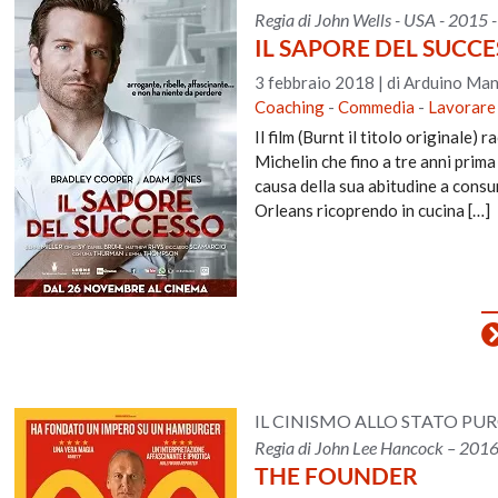
Regia di John Wells - USA - 2015 
IL SAPORE DEL SUCC
3 febbraio 2018
|
di Arduino Man
Coaching
-
Commedia
-
Lavorare
Il film (Burnt il titolo originale)
Michelin che fino a tre anni prim
causa della sua abitudine a cons
Orleans ricoprendo in cucina […]
IL CINISMO ALLO STATO PU
Regia di John Lee Hancock – 2016
THE FOUNDER