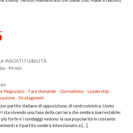
LLA INSOSTITUIBILITÀ
lia - 94 min
ini
 e Negoziato
-
Fare domande
-
Giornalismo
-
Leadership
-
icazione
-
Stratagemmi
gior partito italiano di opposizione, di centrosinistra. Uomo
ri sta vivendo una fase della carriera che sembra inarrestabile:
e più forte e i sondaggi vedono la sua popolarità in costante
mminenti e il partito sembra intenzionato a […]