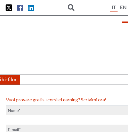
IT
EN
tibi-film
Vuoi provare gratis i corsi eLearning? Scrivimi ora!