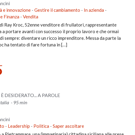
ncini
à e innovazione
-
Gestire il cambiamento
-
In azienda
-
 e Finanza
-
Vendita
di Ray Kroc, 52enne venditore di frullatori, rappresentante
a a portare avanti con successo il proprio lavoro e che ormai
o di sempre: diventare un ricco imprenditore. Messa da parte la
c ha tentato di fare fortuna in […]
DESIDERATO... A PAROLE
Italia - 95 min
ncini
to
-
Leadership
-
Politica
-
Saper ascoltare
 a Pietrammare, una (immaginaria) cittadina siciliana alle prese