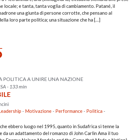
e locale; e tanta, tanta voglia di cambiamento. Patané, il
 padrone una giunta di persone corrotte, che pensano al
lla loro parte politica; una situazione che ha […]
A POLITICA A UNIRE UNA NAZIONE
USA - 133 min
BILE
ncini
Leadership
-
Motivazione
-
Performance
-
Politica
-
i che ebbero luogo nel 1995, quanto in Sudafrica si tenne la
e da un adattamento del romanzo di John Carlin Ama il tuo
 the Enemy: Nelson Mandela and the Game that Made a Nation).