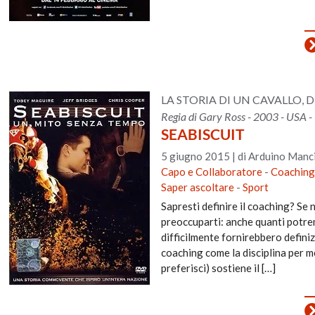
LA STORIA DI UN CAVALLO,
Regia di Gary Ross - 2003 - USA 
SEABISCUIT
5 giugno 2015
|
di Arduino Manci
Capo e Collaboratore
-
Coaching
Saper ascoltare
-
Sport
Sapresti definire il coaching? Se
preoccuparti: anche quanti potrem
difficilmente fornirebbero definiz
coaching come la disciplina per m
preferisci) sostiene il […]