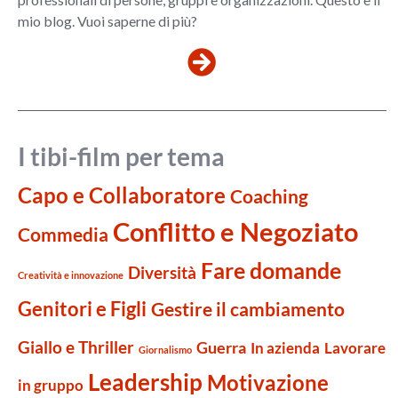
mio blog. Vuoi saperne di più?
I tibi-film per tema
Capo e Collaboratore
Coaching
Conflitto e Negoziato
Commedia
Fare domande
Diversità
Creatività e innovazione
Genitori e Figli
Gestire il cambiamento
Giallo e Thriller
Guerra
Lavorare
In azienda
Giornalismo
Leadership
Motivazione
in gruppo