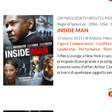
UN NEGOZIATO MOLTO, MO
Regia di Spike Lee - 2006 - USA -
INSIDE MAN
27 marzo 2015
|
di Arduino Manc
Capo e Collaboratore
-
Conflitto
Leadership
-
Performance
-
Ristr
Il film si svolge a New York e racc
principale di una grande e presti
potente uomo d’affari Arthur Case.
privarsi di qualunque oggetto per