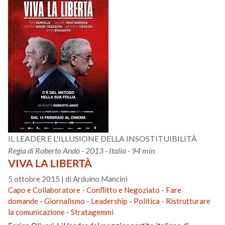
IL LEADER E L'ILLUSIONE DELLA INSOSTITUIBILITÀ
Regia di Roberto Andò - 2013 - Italia - 94 min
VIVA LA LIBERTÀ
5 ottobre 2015
|
di Arduino Mancini
Capo e Collaboratore
-
Conflitto e Negoziato
-
Fare
domande
-
Giornalismo
-
Leadership
-
Politica
-
Ristrutturare
la comunicazione
-
Stratagemmi