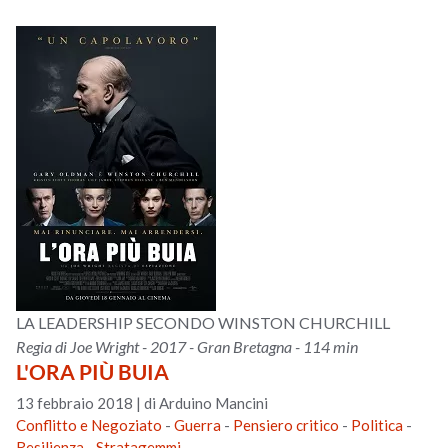
LA LEADERSHIP SECONDO WINSTON CHURCHILL
Regia di Joe Wright - 2017 - Gran Bretagna - 114 min
L'ORA PIÙ BUIA
13 febbraio 2018
|
di Arduino Mancini
Conflitto e Negoziato
-
Guerra
-
Pensiero critico
-
Politica
-
Resilienza
-
Stratagemmi