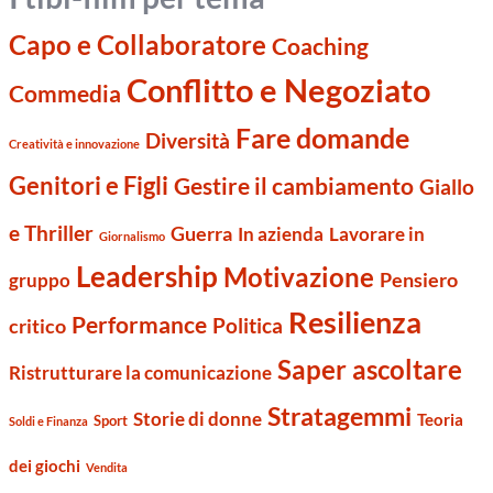
Capo e Collaboratore
Coaching
Conflitto e Negoziato
Commedia
Fare domande
Diversità
Creatività e innovazione
Genitori e Figli
Gestire il cambiamento
Giallo
e Thriller
Guerra
Lavorare in
In azienda
Giornalismo
Leadership
Motivazione
Pensiero
gruppo
Resilienza
Performance
Politica
critico
Saper ascoltare
Ristrutturare la comunicazione
Stratagemmi
Storie di donne
Teoria
Sport
Soldi e Finanza
dei giochi
Vendita