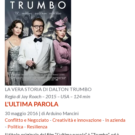
LA VERA STORIA DI DALTON TRUMBO
Regia di Jay Roach – 2015 – USA – 124 min
L'ULTIMA PAROLA
30 maggio 2016
|
di Arduino Mancini
Conflitto e Negoziato
-
Creatività e innovazione
-
In azienda
-
Politica
-
Resilienza
Il titolo originale del film “L’ultima parola” è “Trumbo“, ed è