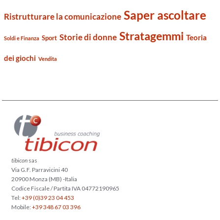
Saper ascoltare
Ristrutturare la comunicazione
Stratagemmi
Storie di donne
Teoria
Sport
Soldi e Finanza
dei giochi
Vendita
tibicon
sas
Via G.F. Parravicini 40
20900 Monza (MB) -Italia
Codice Fiscale / Partita IVA 04772190965
Tel:
+39 (0)39 23 04 453
Mobile:
+39 348 67 03 396