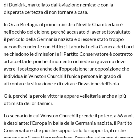
di Dunkirk, martellato dall’aviazione nemica: e con la
disperata certezza di non tornare a casa.
In Gran Bretagna il primo ministro Neville Chamberlain è
nell’occhio del ciclone, perché accusato di aver sottovalutato
il pericolo della Germania nazista e di essere stato troppo
accondiscendente con Hitler; i Laburisti nella Camera dei Lord
ne chiedono le dimissioni e il Partito Conservatore è costretto
ad accettarle, poiché il momento richiede un governo deve
avere il sostegno anche dell’opposizione: un’opposizione che
individua in Winston Churchill l’unica persona in grado di
affrontare la situazione e di evitare l’invasione dell’isola.
Già, perché la parola vittoria appare velleitaria anche al più
ottimista dei britannici.
Lo scenario in cui Winston Churchill prende il potere, a 66 anni,
è desolante: l’Europa in balia della Germania nazista, il Partito
Conservatore che più che supportarlo lo sopporta, il re che
non ne ama il carattere spigoloso, l’esercito sul punto di essere