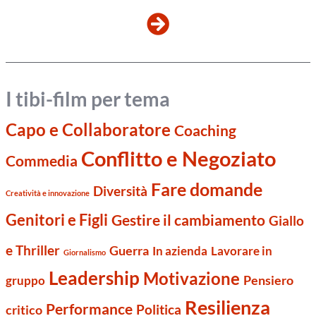
I tibi-film per tema
Capo e Collaboratore
Coaching
Conflitto e Negoziato
Commedia
Fare domande
Diversità
Creatività e innovazione
Genitori e Figli
Gestire il cambiamento
Giallo
e Thriller
Guerra
Lavorare in
In azienda
Giornalismo
Leadership
Motivazione
Pensiero
gruppo
Resilienza
Performance
Politica
critico