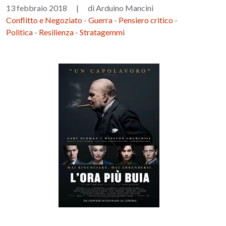
13 febbraio 2018
|
di Arduino Mancini
Conflitto e Negoziato
-
Guerra
-
Pensiero critico
-
Politica
-
Resilienza
-
Stratagemmi