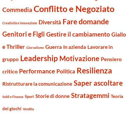
Conflitto e Negoziato
Commedia
Fare domande
Diversità
Creatività e innovazione
Genitori e Figli
Gestire il cambiamento
Giallo
e Thriller
Guerra
Lavorare in
In azienda
Giornalismo
Leadership
Motivazione
Pensiero
gruppo
Resilienza
Performance
Politica
critico
Saper ascoltare
Ristrutturare la comunicazione
Stratagemmi
Storie di donne
Teoria
Sport
Soldi e Finanza
dei giochi
Vendita