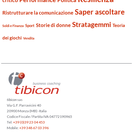
Saper ascoltare
Ristrutturare la comunicazione
Stratagemmi
Storie di donne
Teoria
Sport
Soldi e Finanza
dei giochi
Vendita
tibicon
sas
Via G.F. Parravicini 40
20900 Monza (MB) -Italia
Codice Fiscale / Partita IVA 04772190965
Tel:
+39 (0)39 23 04 453
Mobile:
+39 348 67 03 396