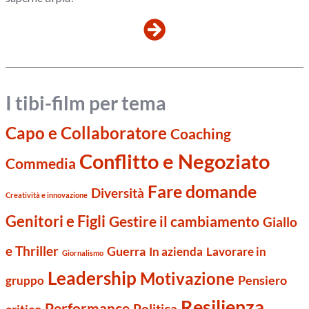
I tibi-film per tema
Capo e Collaboratore
Coaching
Conflitto e Negoziato
Commedia
Fare domande
Diversità
Creatività e innovazione
Genitori e Figli
Gestire il cambiamento
Giallo
e Thriller
Guerra
Lavorare in
In azienda
Giornalismo
Leadership
Motivazione
Pensiero
gruppo
Resilienza
Performance
Politica
critico