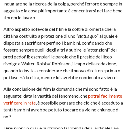
indugiare nella ricerca della colpa, perché l’errore è sempre in
agguato e la cosa più importante è concentrarsi nel fare bene
il proprio lavoro.
Altro aspetto notevole del film è la coltre di omertà che la
città ha costruito a protezione di uno “
status quo
” al quale è
disposta a sacrificare perfino i bambini, confidando che
fossero sempre quelli degli altri a subire le “attenzioni” dei
preti pedofili; esemplari le parole che il preside del liceo
rivolge a Walter ‘Robby’ Robinson, il capo della redazione,
quando lo invita a considerare che il nuovo direttore prima o
poi lascerà la città, mentre lui avrebbe continuato a viverci.
Alla conclusione del film la domanda che mi sono fatto è la
seguente: data la vastità del fenomeno, che
potrai facilmente
verificare in rete
, è possibile pensare che ciò che è accaduto a
tanti bambini avrebbe potuto toccare da vicino chiunque di
noi?
Direi proprio di sì, e purtroppo la vicenda del Cardinale Law,