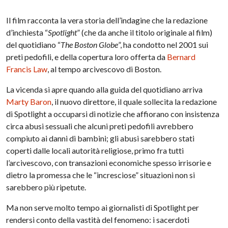
Il film racconta la vera storia dell’indagine che la redazione
d’inchiesta “
Spotlight
” (che da anche il titolo originale al film)
del quotidiano “
The Boston Globe
”, ha condotto nel 2001 sui
preti pedofili, e della copertura loro offerta da
Bernard
Francis Law
, al tempo arcivescovo di Boston.
La vicenda si apre quando alla guida del quotidiano arriva
Marty Baron
, il nuovo direttore, il quale sollecita la redazione
di Spotlight a occuparsi di notizie che affiorano con insistenza
circa abusi sessuali che alcuni preti pedofili avrebbero
compiuto ai danni di bambini; gli abusi sarebbero stati
coperti dalle locali autorità religiose, primo fra tutti
l’arcivescovo, con transazioni economiche spesso irrisorie e
dietro la promessa che le “incresciose” situazioni non si
sarebbero più ripetute.
Ma non serve molto tempo ai giornalisti di Spotlight per
rendersi conto della vastità del fenomeno: i sacerdoti