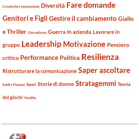
Fare domande
Diversità
Creatività e innovazione
Genitori e Figli
Gestire il cambiamento
Giallo
e Thriller
Guerra
Lavorare in
In azienda
Giornalismo
Leadership
Motivazione
Pensiero
gruppo
Resilienza
Performance
Politica
critico
Saper ascoltare
Ristrutturare la comunicazione
Stratagemmi
Storie di donne
Teoria
Sport
Soldi e Finanza
dei giochi
Vendita