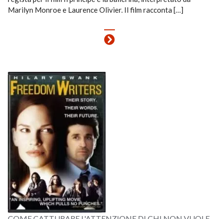
Marilyn Monroe e Laurence Olivier. Il film racconta […]
COME CATTURARE L'ATTENZIONE DI CHI NON VUOLE