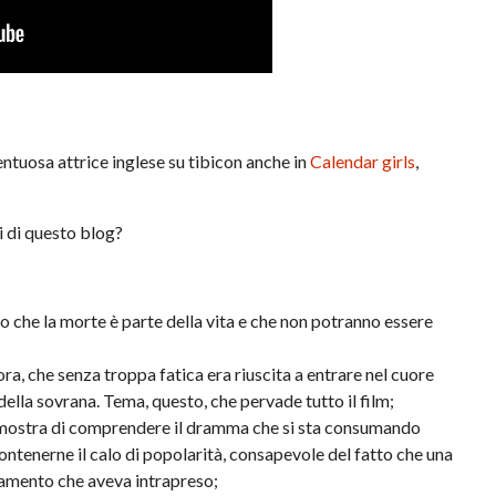
entuosa attrice inglese su tibicon anche in
Calendar girls
,
ti di questo blog?
do che la morte è parte della vita e che non potranno essere
ra, che senza troppa fatica era riuscita a entrare nel cuore
ella sovrana. Tema, questo, che pervade tutto il film;
m dimostra di comprendere il dramma che si sta consumando
 contenerne il calo di popolarità, consapevole del fatto che una
iamento che aveva intrapreso;