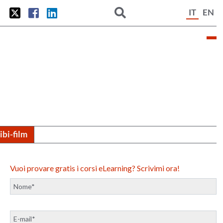
IT
EN
tibi-film
Vuoi provare gratis i corsi eLearning? Scrivimi ora!