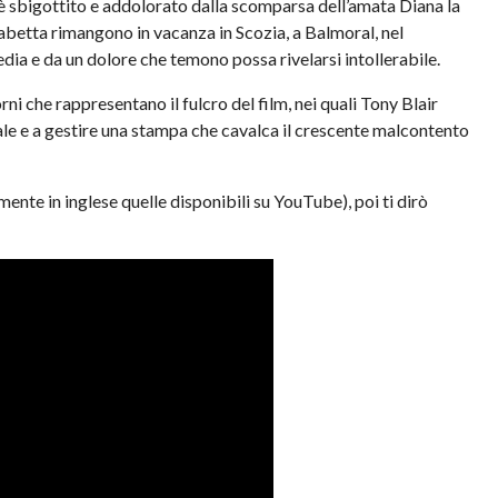
è sbigottito e addolorato dalla scomparsa dell’amata Diana la
isabetta rimangono in vacanza in Scozia, a Balmoral, nel
edia e da un dolore che temono possa rivelarsi intollerabile.
i che rappresentano il fulcro del film, nei quali Tony Blair
itale e a gestire una stampa che cavalca il crescente malcontento
ente in inglese quelle disponibili su YouTube), poi ti dirò