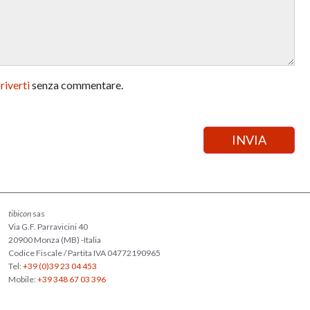
criverti
senza commentare.
tibicon
sas
Via G.F. Parravicini 40
20900 Monza (MB) -Italia
Codice Fiscale / Partita IVA 04772190965
Tel:
+39 (0)39 23 04 453
Mobile:
+39 348 67 03 396