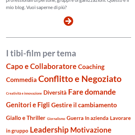
mio blog. Vuoi saperne di più?
I tibi-film per tema
Capo e Collaboratore
Coaching
Conflitto e Negoziato
Commedia
Fare domande
Diversità
Creatività e innovazione
Genitori e Figli
Gestire il cambiamento
Giallo e Thriller
Guerra
Lavorare
In azienda
Giornalismo
Leadership
Motivazione
in gruppo