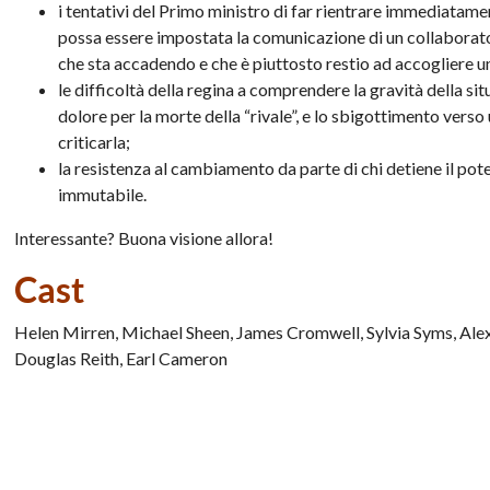
i tentativi del Primo ministro di far rientrare immediatam
possa essere impostata la comunicazione di un collaborat
che sta accadendo e che è piuttosto restio ad accogliere 
le difficoltà della regina a comprendere la gravità della situa
dolore per la morte della “rivale”, e lo sbigottimento ver
criticarla;
la resistenza al cambiamento da parte di chi detiene il pot
immutabile.
Interessante? Buona visione allora!
Cast
Helen Mirren, Michael Sheen, James Cromwell, Sylvia Syms, Al
Douglas Reith, Earl Cameron