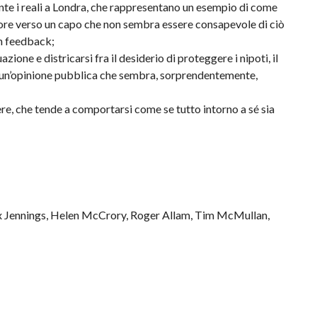
ente i reali a Londra, che rappresentano un esempio di come
ore verso un capo che non sembra essere consapevole di ciò
un feedback;
zione e districarsi fra il desiderio di proteggere i nipoti, il
so un’opinione pubblica che sembra, sorprendentemente,
ere, che tende a comportarsi come se tutto intorno a sé sia
ex Jennings, Helen McCrory, Roger Allam, Tim McMullan,