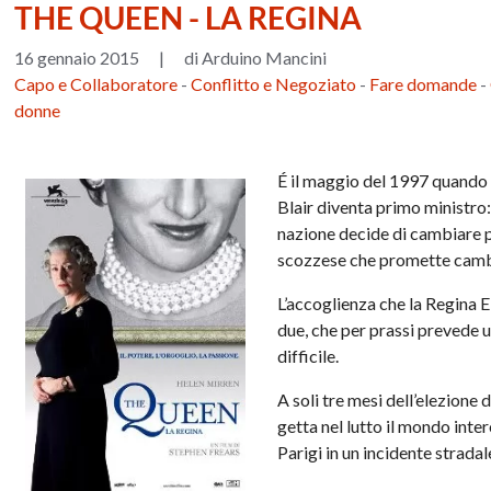
THE QUEEN - LA REGINA
16 gennaio 2015
|
di Arduino Mancini
Capo e Collaboratore
-
Conflitto e Negoziato
-
Fare domande
-
donne
É il maggio del 1997 quando n
Blair diventa primo ministro
nazione decide di cambiare pa
scozzese che promette cambi
L’accoglienza che la Regina El
due, che per prassi prevede u
difficile.
A soli tre mesi dell’elezione 
getta nel lutto il mondo inte
Parigi in un incidente strada