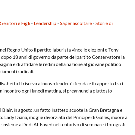
Genitori e Figli
-
Leadership
-
Saper ascoltare
-
Storie di
el Regno Unito il partito laburista vince le elezioni e Tony
: dopo 18 anni di governo da parte del partito Conservatore la
gina e di affidare le redini della nazione al giovane politico
amenti radicali.
isabetta II riserva al nuovo leader è tiepida e il rapporto fra i
n incontro ogni lunedì mattina, si preannuncia piuttosto
di Blair, in agosto, un fatto inatteso scuote la Gran Bretagna e
ro: Lady Diana, moglie divorziata del Principe di Galles, muore a
le insieme a Dodi Al-Fayed nel tentativo di seminare i fotografi.