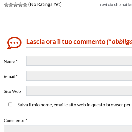
(No Ratings Yet)
Trovi ciò che hai l
Lascia ora il tuo commento
(* obblig
Nome *
E-mail *
Sito Web
Salva il mio nome, email e sito web in questo browser pe
Commento *