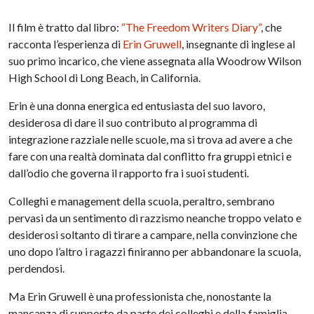
Il film è tratto dal libro:
“The Freedom Writers Diary”
, che
racconta l’esperienza di
Erin Gruwell
, insegnante di inglese al
suo primo incarico, che viene assegnata alla Woodrow Wilson
High School di Long Beach, in California.
Erin è una donna energica ed entusiasta del suo lavoro,
desiderosa di dare il suo contributo al programma di
integrazione razziale nelle scuole, ma si trova ad avere a che
fare con una realtà dominata dal conflitto fra gruppi etnici e
dall’odio che governa il rapporto fra i suoi studenti.
Colleghi e management della scuola, peraltro, sembrano
pervasi da un sentimento di razzismo neanche troppo velato e
desiderosi soltanto di tirare a campare, nella convinzione che
uno dopo l’altro i ragazzi finiranno per abbandonare la scuola,
perdendosi.
Ma Erin Gruwell è una professionista che, nonostante la
mancanza di supporto da parte dei colleghi e della famiglia,