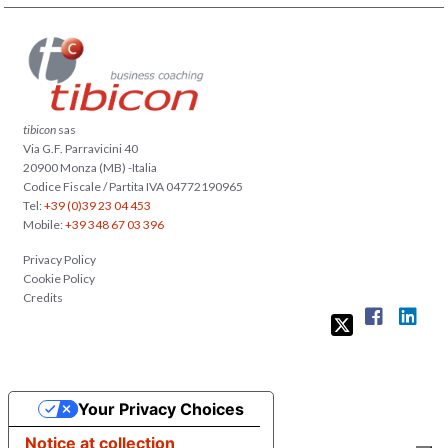
tibicon
sas
Via G.F. Parravicini 40
20900 Monza (MB) -Italia
Codice Fiscale / Partita IVA 04772190965
Tel:
+39 (0)39 23 04 453
Mobile:
+39 348 67 03 396
Privacy Policy
Cookie Policy
Credits
Your Privacy Choices
Notice at collection