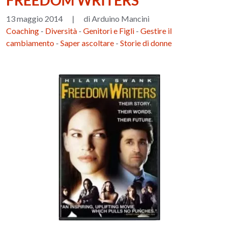
FREEDOM WRITERS
13 maggio 2014
|
di Arduino Mancini
Coaching
-
Diversità
-
Genitori e Figli
-
Gestire il
cambiamento
-
Saper ascoltare
-
Storie di donne