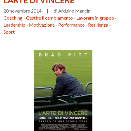
L'ARTE DI VINCERE
20 novembre 2014
|
di Arduino Mancini
Coaching
-
Gestire il cambiamento
-
Lavorare in gruppo
-
Leadership
-
Motivazione
-
Performance
-
Resilienza
-
Sport