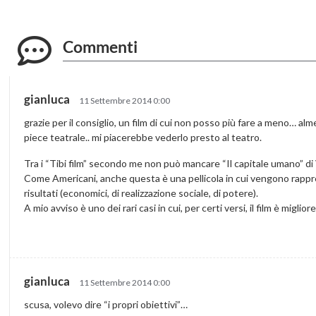
Commenti
gianluca
11 Settembre 2014 0:00
grazie per il consiglio, un film di cui non posso più fare a meno… al
piece teatrale.. mi piacerebbe vederlo presto al teatro.
Tra i “Tibi film” secondo me non può mancare “Il capitale umano” di 
Come Americani, anche questa è una pellicola in cui vengono rappre
risultati (economici, di realizzazione sociale, di potere).
A mio avviso è uno dei rari casi in cui, per certi versi, il film è migliore
gianluca
11 Settembre 2014 0:00
scusa, volevo dire “i propri obiettivi”…