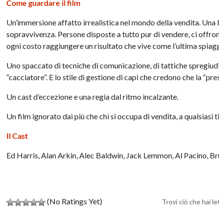
Come guardare il film
Un’immersione affatto irrealistica nel mondo della vendita. Una l
sopravvivenza. Persone disposte a tutto pur di vendere, ci offron
ogni costo raggiungere un risultato che vive come l’ultima spiagg
Uno spaccato di tecniche di comunicazione, di tattiche spregiudica
“cacciatore”. E lo stile di gestione di capi che credono che la “pr
Un cast d’eccezione e una regia dal ritmo incalzante.
Un film ignorato dai più che chi si occupa di vendita, a qualsiasi 
Il Cast
Ed Harris, Alan Arkin, Alec Baldwin, Jack Lemmon, Al Pacino, Br
(No Ratings Yet)
Trovi ciò che hai l