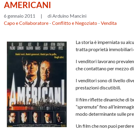
AMERICANI
6 gennaio 2011
|
di Arduino Mancini
Capo e Collaboratore
-
Conflitto e Negoziato
-
Vendita
La storia è imperniata su alc
tratta proprietà immobiliari 
I venditori lavorano prevalen
che contattano per mezzo di li
I venditori sono di livello div
prestazioni discutibili.
Il film riflette dinamiche di
“spremute” fino all’inimmagin
modo determinante sulle pres
Un film che non puoi perdere