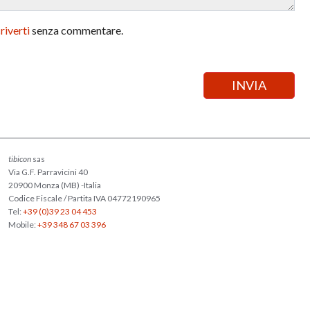
criverti
senza commentare.
tibicon
sas
Via G.F. Parravicini 40
20900 Monza (MB) -Italia
Codice Fiscale / Partita IVA 04772190965
Tel:
+39 (0)39 23 04 453
Mobile:
+39 348 67 03 396