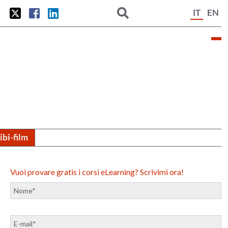
IT
EN
tibi-film
Vuoi provare gratis i corsi eLearning? Scrivimi ora!