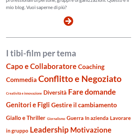
mio blog. Vuoi saperne di più?
I tibi-film per tema
Capo e Collaboratore
Coaching
Conflitto e Negoziato
Commedia
Fare domande
Diversità
Creatività e innovazione
Genitori e Figli
Gestire il cambiamento
Giallo e Thriller
Guerra
Lavorare
In azienda
Giornalismo
Leadership
Motivazione
in gruppo