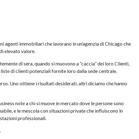
uni agenti immobiliari che lavorano in un’agenzia di Chicago che
di elevato valore.
temente di sera, quando si muovono a “caccia” dei loro Clienti,
ste di clienti potenziali fornite loro dalla sede centrale.
erso. Uno ottiene i risultati desiderati, altri diciamo che hanno
 business note a chi si muove in mercato dove le persone sono
abile, e le mescola con situazioni private che influiscono in
tazioni professionali.
.