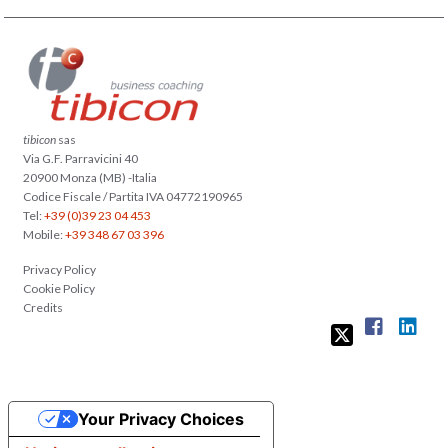
tibicon
sas
Via G.F. Parravicini 40
20900 Monza (MB) -Italia
Codice Fiscale / Partita IVA 04772190965
Tel:
+39 (0)39 23 04 453
Mobile:
+39 348 67 03 396
Privacy Policy
Cookie Policy
Credits
Your Privacy Choices