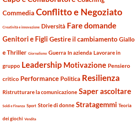
Conflitto e Negoziato
Commedia
Fare domande
Diversità
Creatività e innovazione
Genitori e Figli
Gestire il cambiamento
Giallo
e Thriller
Guerra
Lavorare in
In azienda
Giornalismo
Leadership
Motivazione
Pensiero
gruppo
Resilienza
Performance
Politica
critico
Saper ascoltare
Ristrutturare la comunicazione
Stratagemmi
Storie di donne
Teoria
Sport
Soldi e Finanza
dei giochi
Vendita