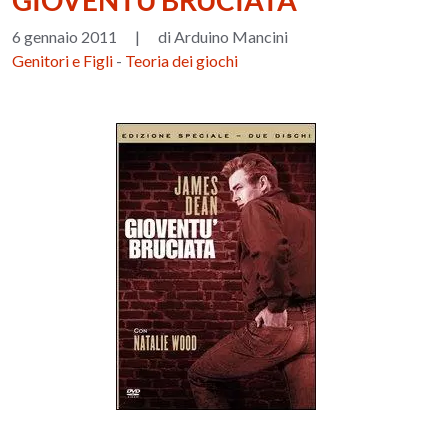
GIOVENTÙ BRUCIATA
6 gennaio 2011
|
di Arduino Mancini
Genitori e Figli
-
Teoria dei giochi