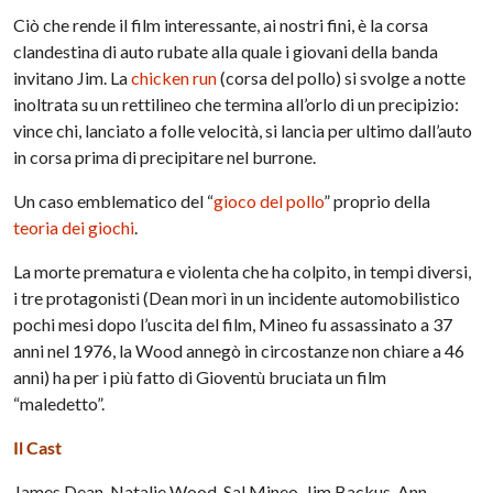
Ciò che rende il film interessante, ai nostri fini, è la corsa
clandestina di auto rubate alla quale i giovani della banda
invitano Jim. La
chicken run
(corsa del pollo) si svolge a notte
inoltrata su un rettilineo che termina all’orlo di un precipizio:
vince chi, lanciato a folle velocità, si lancia per ultimo dall’auto
in corsa prima di precipitare nel burrone.
Un caso emblematico del “
gioco del pollo
” proprio della
teoria dei giochi
.
La morte prematura e violenta che ha colpito, in tempi diversi,
i tre protagonisti (Dean morì in un incidente automobilistico
pochi mesi dopo l’uscita del film, Mineo fu assassinato a 37
anni nel 1976, la Wood annegò in circostanze non chiare a 46
anni) ha per i più fatto di Gioventù bruciata un film
“maledetto”.
Il Cast
James Dean, Natalie Wood, Sal Mineo, Jim Backus, Ann