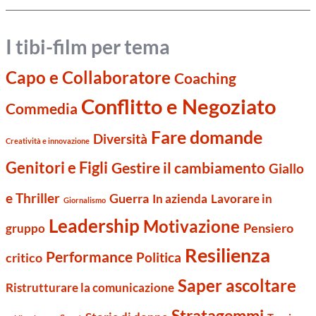
I tibi-film per tema
Capo e Collaboratore
Coaching
Conflitto e Negoziato
Commedia
Fare domande
Diversità
Creatività e innovazione
Genitori e Figli
Gestire il cambiamento
Giallo
e Thriller
Guerra
Lavorare in
In azienda
Giornalismo
Leadership
Motivazione
Pensiero
gruppo
Resilienza
Performance
Politica
critico
Saper ascoltare
Ristrutturare la comunicazione
Stratagemmi