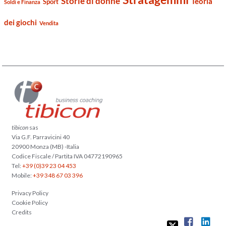
Storie di donne
Teoria
Sport
Soldi e Finanza
dei giochi
Vendita
tibicon
sas
Via G.F. Parravicini 40
20900 Monza (MB) -Italia
Codice Fiscale / Partita IVA 04772190965
Tel:
+39 (0)39 23 04 453
Mobile:
+39 348 67 03 396
Privacy Policy
Cookie Policy
Credits