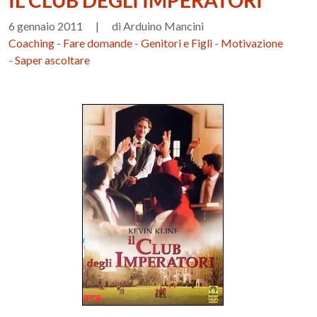
IL CLUB DEGLI IMPERATORI
6 gennaio 2011
|
di Arduino Mancini
Coaching
-
Fare domande
-
Genitori e Figli
-
Motivazione
-
Saper ascoltare