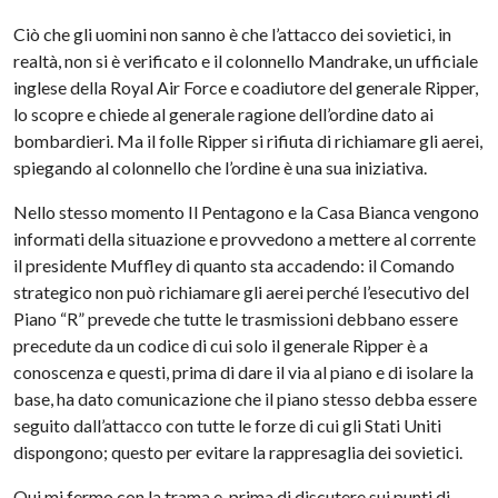
Ciò che gli uomini non sanno è che l’attacco dei sovietici, in
realtà, non si è verificato e il colonnello Mandrake, un ufficiale
inglese della Royal Air Force e coadiutore del generale Ripper,
lo scopre e chiede al generale ragione dell’ordine dato ai
bombardieri. Ma il folle Ripper si rifiuta di richiamare gli aerei,
spiegando al colonnello che l’ordine è una sua iniziativa.
Nello stesso momento Il Pentagono e la Casa Bianca vengono
informati della situazione e provvedono a mettere al corrente
il presidente Muffley di quanto sta accadendo: il Comando
strategico non può richiamare gli aerei perché l’esecutivo del
Piano “R” prevede che tutte le trasmissioni debbano essere
precedute da un codice di cui solo il generale Ripper è a
conoscenza e questi, prima di dare il via al piano e di isolare la
base, ha dato comunicazione che il piano stesso debba essere
seguito dall’attacco con tutte le forze di cui gli Stati Uniti
dispongono; questo per evitare la rappresaglia dei sovietici.
Qui mi fermo con la trama e, prima di discutere sui punti di