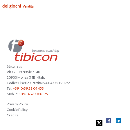
dei giochi
Vendita
tibicon
sas
Via G.F. Parravicini 40
20900 Monza (MB) -Italia
Codice Fiscale / Partita IVA 04772190965
Tel:
+39 (0)39 23 04 453
Mobile:
+39 348 67 03 396
Privacy Policy
Cookie Policy
Credits