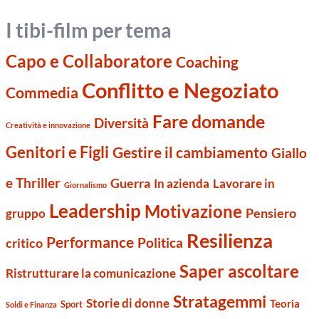
I tibi-film per tema
Capo e Collaboratore
Coaching
Conflitto e Negoziato
Commedia
Fare domande
Diversità
Creatività e innovazione
Genitori e Figli
Gestire il cambiamento
Giallo
e Thriller
Guerra
Lavorare in
In azienda
Giornalismo
Leadership
Motivazione
Pensiero
gruppo
Resilienza
Performance
Politica
critico
Saper ascoltare
Ristrutturare la comunicazione
Stratagemmi
Storie di donne
Teoria
Sport
Soldi e Finanza