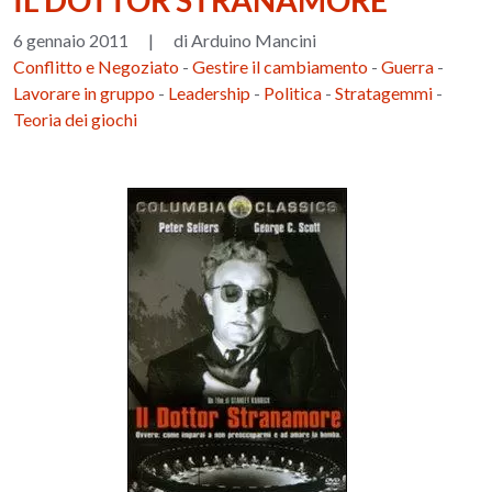
IL DOTTOR STRANAMORE
6 gennaio 2011
|
di Arduino Mancini
Conflitto e Negoziato
-
Gestire il cambiamento
-
Guerra
-
Lavorare in gruppo
-
Leadership
-
Politica
-
Stratagemmi
-
Teoria dei giochi