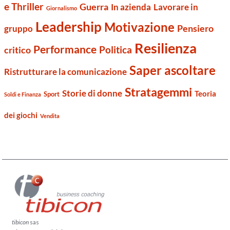
e Thriller
Guerra
Lavorare in
In azienda
Giornalismo
Leadership
Motivazione
Pensiero
gruppo
Resilienza
Performance
Politica
critico
Saper ascoltare
Ristrutturare la comunicazione
Stratagemmi
Storie di donne
Teoria
Sport
Soldi e Finanza
dei giochi
Vendita
tibicon
sas