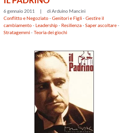
IL PADRINO
6 gennaio 2011
|
di Arduino Mancini
Conflitto e Negoziato
-
Genitori e Figli
-
Gestire il
cambiamento
-
Leadership
-
Resilienza
-
Saper ascoltare
-
Stratagemmi
-
Teoria dei giochi