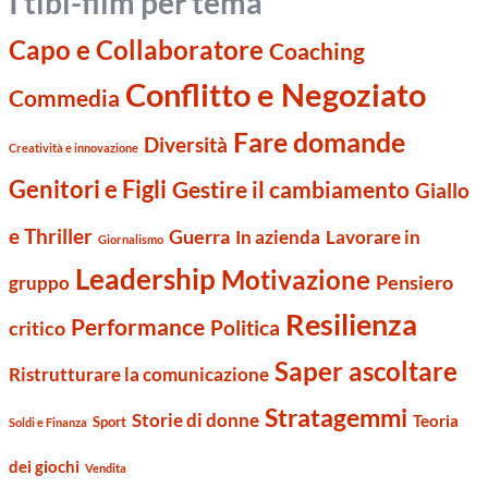
I tibi-film per tema
Capo e Collaboratore
Coaching
Conflitto e Negoziato
Commedia
Fare domande
Diversità
Creatività e innovazione
Genitori e Figli
Gestire il cambiamento
Giallo
e Thriller
Guerra
Lavorare in
In azienda
Giornalismo
Leadership
Motivazione
Pensiero
gruppo
Resilienza
Performance
Politica
critico
Saper ascoltare
Ristrutturare la comunicazione
Stratagemmi
Storie di donne
Teoria
Sport
Soldi e Finanza
dei giochi
Vendita