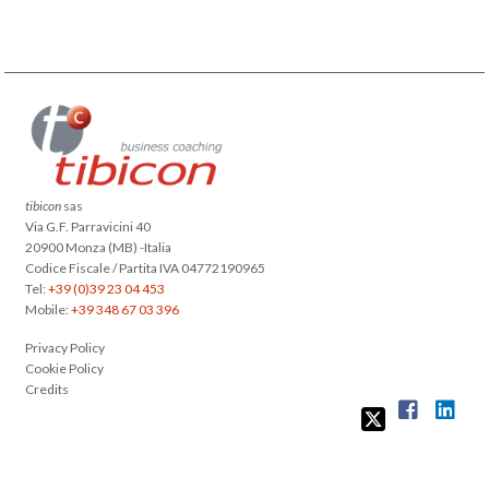
tibicon
sas
Via G.F. Parravicini 40
20900 Monza (MB) -Italia
Codice Fiscale / Partita IVA 04772190965
Tel:
+39 (0)39 23 04 453
Mobile:
+39 348 67 03 396
Privacy Policy
Cookie Policy
Credits