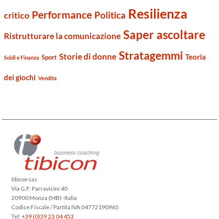
Resilienza
Performance
Politica
critico
Saper ascoltare
Ristrutturare la comunicazione
Stratagemmi
Storie di donne
Teoria
Sport
Soldi e Finanza
dei giochi
Vendita
tibicon
sas
Via G.F. Parravicini 40
20900 Monza (MB) -Italia
Codice Fiscale / Partita IVA 04772190965
Tel:
+39 (0)39 23 04 453