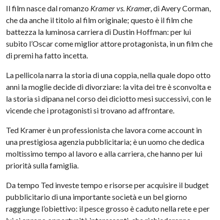
Il film nasce dal romanzo
Kramer vs. Krame
r, di Avery Corman,
che da anche il titolo al film originale; questo è il film che
battezza la luminosa carriera di Dustin Hoffman: per lui
subito l’Oscar come miglior attore protagonista, in un film che
di premi ha fatto incetta.
La pellicola narra la storia di una coppia, nella quale dopo otto
anni la moglie decide di divorziare: la vita dei tre è sconvolta e
la storia si dipana nel corso dei diciotto mesi successivi, con le
vicende che i protagonisti si trovano ad affrontare.
Ted Kramer è un professionista che lavora come account in
una prestigiosa agenzia pubblicitaria; è un uomo che dedica
moltissimo tempo al lavoro e alla carriera, che hanno per lui
priorità sulla famiglia.
Da tempo Ted investe tempo e risorse per acquisire il budget
pubblicitario di una importante società e un bel giorno
raggiunge l’obiettivo: il pesce grosso è caduto nella rete e per