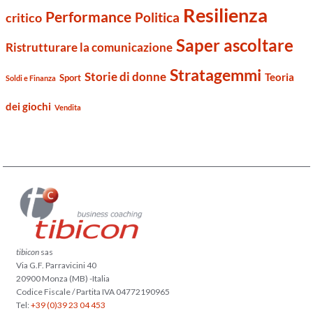
Resilienza
Performance
Politica
critico
Saper ascoltare
Ristrutturare la comunicazione
Stratagemmi
Storie di donne
Teoria
Sport
Soldi e Finanza
dei giochi
Vendita
tibicon
sas
Via G.F. Parravicini 40
20900 Monza (MB) -Italia
Codice Fiscale / Partita IVA 04772190965
Tel:
+39 (0)39 23 04 453