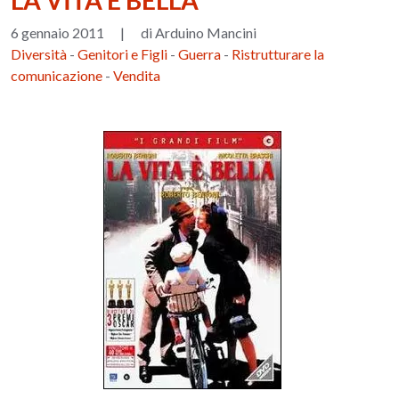
LA VITA È BELLA
6 gennaio 2011
|
di Arduino Mancini
Diversità
-
Genitori e Figli
-
Guerra
-
Ristrutturare la
comunicazione
-
Vendita