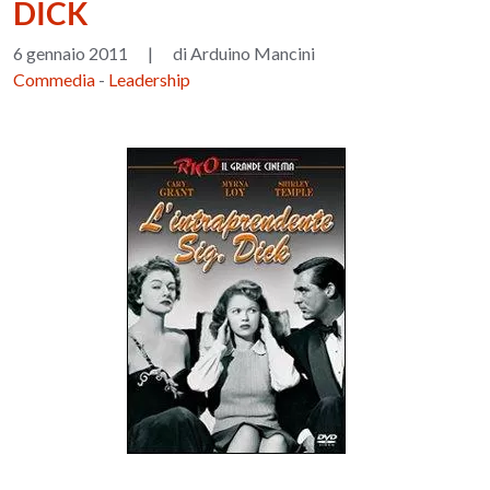
DICK
6 gennaio 2011
|
di Arduino Mancini
Commedia
-
Leadership