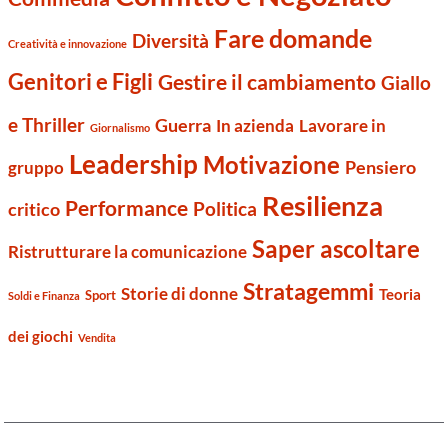
Fare domande
Diversità
Creatività e innovazione
Genitori e Figli
Gestire il cambiamento
Giallo
e Thriller
Guerra
Lavorare in
In azienda
Giornalismo
Leadership
Motivazione
Pensiero
gruppo
Resilienza
Performance
Politica
critico
Saper ascoltare
Ristrutturare la comunicazione
Stratagemmi
Storie di donne
Teoria
Sport
Soldi e Finanza
dei giochi
Vendita