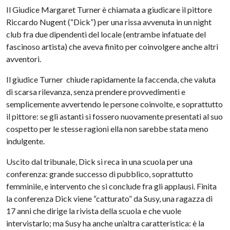
Il Giudice Margaret Turner è chiamata a giudicare il pittore
Riccardo Nugent (“Dick”) per una rissa avvenuta in un night
club fra due dipendenti del locale (entrambe infatuate del
fascinoso artista) che aveva finito per coinvolgere anche altri
avventori.
Il giudice Turner chiude rapidamente la faccenda, che valuta
di scarsa rilevanza, senza prendere provvedimenti e
semplicemente avvertendo le persone coinvolte, e soprattutto
il pittore: se gli astanti si fossero nuovamente presentati al suo
cospetto per le stesse ragioni ella non sarebbe stata meno
indulgente.
Uscito dal tribunale, Dick si reca in una scuola per una
conferenza: grande successo di pubblico, soprattutto
femminile, e intervento che si conclude fra gli applausi. Finita
la conferenza Dick viene “catturato” da Susy, una ragazza di
17 anni che dirige la rivista della scuola e che vuole
intervistarlo; ma Susy ha anche un’altra caratteristica: è la