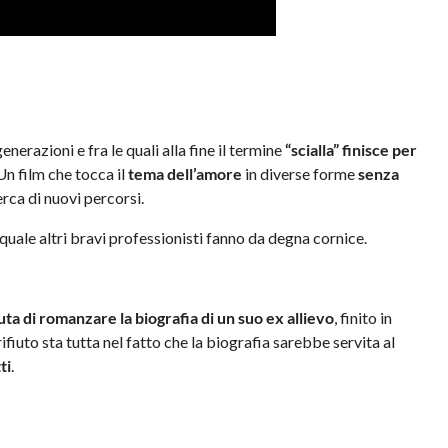
generazioni e fra le quali alla fine il termine
“scialla” finisce per
 Un film che tocca il
tema dell’amore
in diverse forme
senza
erca di nuovi percorsi.
l quale altri bravi professionisti fanno da degna cornice.
uta di romanzare la biografia di un suo ex allievo
, finito in
ifiuto sta tutta nel fatto che la biografia sarebbe servita al
ti
.