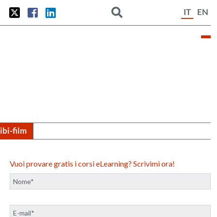
IT
EN
tibi-film
Vuoi provare gratis i corsi eLearning? Scrivimi ora!