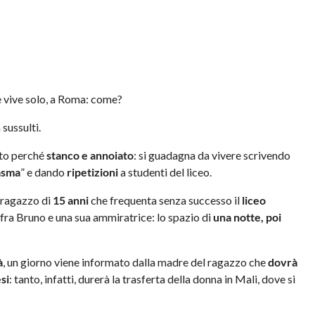
e vive solo, a Roma: come?
 sussulti.
nto perché
stanco e annoiato
: si guadagna da vivere scrivendo
asma
” e dando
ripetizioni
a studenti del liceo.
n ragazzo di
15 anni
che frequenta senza successo il
liceo
 fra Bruno e una sua ammiratrice: lo spazio di
una notte, poi
à
, un giorno viene informato dalla madre del ragazzo che
dovrà
si
: tanto, infatti, durerà la trasferta della donna in Mali, dove si