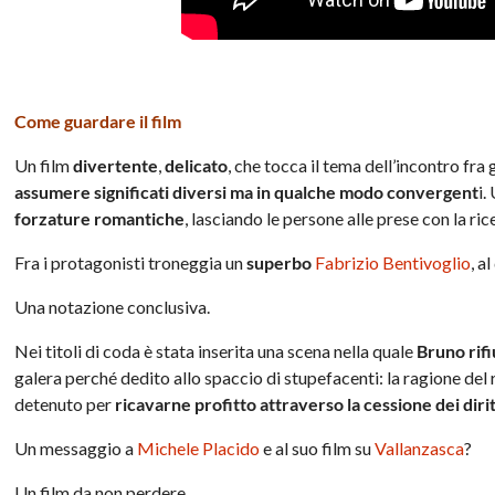
Come guardare il film
Un film
divertente
,
delicato
, che tocca il tema dell’incontro fra 
assumere significati diversi ma in qualche modo convergent
i.
forzature romantiche
, lasciando le persone alle prese con la ric
Fra i protagonisti troneggia un
superbo
Fabrizio Bentivoglio
, a
Una notazione conclusiva.
Nei titoli di coda è stata inserita una scena nella quale
Bruno rifi
galera perché dedito allo spaccio di stupefacenti: la ragione del r
detenuto per
ricavarne profitto attraverso la cessione dei dirit
Un messaggio a
Michele Placido
e al suo film su
Vallanzasca
?
Un film da non perdere.