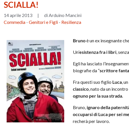
SCIALLA!
14 aprile 2013
|
di Arduino Mancini
Commedia
-
Genitori e Figli
-
Resilienza
Bruno
è un ex insegnante ch
Un’
esistenza fra i libri
, senza
Egli ha lasciato l’insegname
biografie da “
scrittore fant
Fra questi suo figlio
Luca
, u
classico
, nato da un incontro
ognuno per la sua strada
.
Bruno,
ignaro della paternit
occuparsi di Luca per sei me
recherà per lavoro.