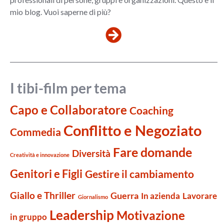
mio blog. Vuoi saperne di più?
I tibi-film per tema
Capo e Collaboratore
Coaching
Conflitto e Negoziato
Commedia
Fare domande
Diversità
Creatività e innovazione
Genitori e Figli
Gestire il cambiamento
Giallo e Thriller
Guerra
Lavorare
In azienda
Giornalismo
Leadership
Motivazione
in gruppo