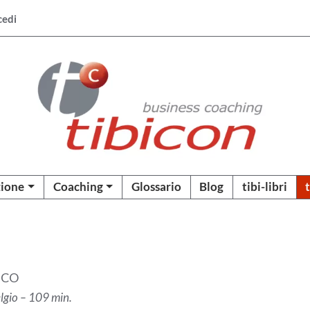
cedi
ione
Coaching
Glossario
Blog
tibi-libri
ICO
elgio – 109 min.