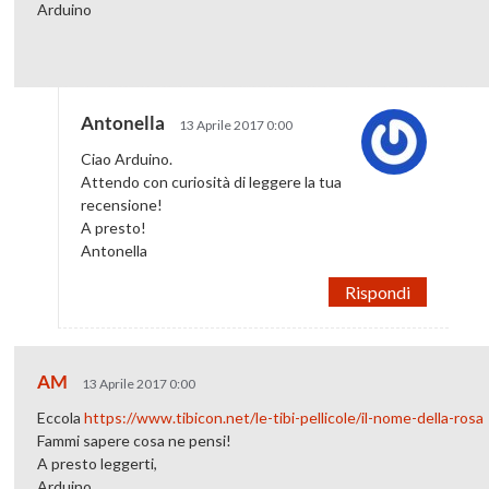
Arduino
Antonella
13 Aprile 2017 0:00
Ciao Arduino.
Attendo con curiosità di leggere la tua
recensione!
A presto!
Antonella
Rispondi
AM
13 Aprile 2017 0:00
Eccola
https://www.tibicon.net/le-tibi-pellicole/il-nome-della-rosa
Fammi sapere cosa ne pensi!
A presto leggerti,
Arduino