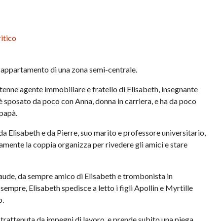
itico
 un appartamento di una zona semi-centrale.
tenne agente immobiliare e fratello di Elisabeth, insegnante
 è sposato da poco con Anna, donna in carriera, e ha da poco
papà.
da Elisabeth e da Pierre, suo marito e professore universitario,
amente la coppia organizza per rivedere gli amici e stare
aude, da sempre amico di Elisabeth e trombonista in
empre, Elisabeth spedisce a letto i figli Apollin e Myrtille
o.
 trattenuta da impegni di lavoro, e prende subito una piega