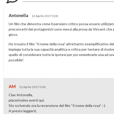
Antonella
12 Aprile 2017 0:00
Un film che dimostra come il pensiero critico possa essere utilizzato
preconcetti dei protagonisti sono messi alla prova da Vincent che 
gioco.
Ho trovato il film “Il nome della rosa” altrettanto esemplificativo de
impiega tutta la sua capacità analitica e critica per tentare di risol
quello di considerare tutte le ipotesi per poi smembrarle una ad un
possibile”.
AM
12 Aprile 2017 0:00
Ciao Antonella,
piacerissimo averti qui.
Sto scrivendo ora la recensione del film “Il nome della rosa” :-).
A presto leggerti,