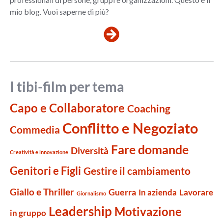
mio blog. Vuoi saperne di più?
I tibi-film per tema
Capo e Collaboratore
Coaching
Conflitto e Negoziato
Commedia
Fare domande
Diversità
Creatività e innovazione
Genitori e Figli
Gestire il cambiamento
Giallo e Thriller
Guerra
Lavorare
In azienda
Giornalismo
Leadership
Motivazione
in gruppo