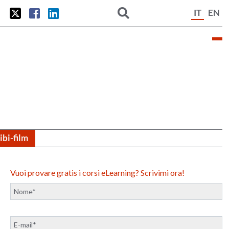
IT
EN
tibi-film
Vuoi provare gratis i corsi eLearning? Scrivimi ora!