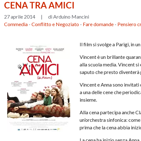
CENA TRA AMICI
27 aprile 2014
|
di Arduino Mancini
Commedia
-
Conflitto e Negoziato
-
Fare domande
-
Pensiero cr
Il film si svolge a Parigi, in
Vincent è un brillante quaran
alla scuola media. Vincent si
saputo che presto diventerà 
Vincent e Anna sono invitati 
a una delle cene che periodic
insieme.
Alla cena partecipa anche Cl
un’orchestra sinfonica: come s
prima che la cena abbia inizi
La cena ha inizio senza Anna,