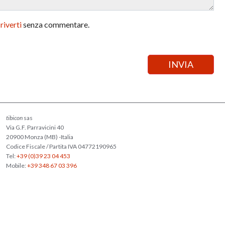
criverti
senza commentare.
tibicon
sas
Via G.F. Parravicini 40
20900 Monza (MB) -Italia
Codice Fiscale / Partita IVA 04772190965
Tel:
+39 (0)39 23 04 453
Mobile:
+39 348 67 03 396