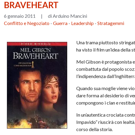
BRAVEHEART
6 gennaio 2011
|
di Arduino Mancini
Conflitto e Negoziato
-
Guerra
-
Leadership
-
Stratagemmi
Una trama piuttosto stringata
ha visto il film un’idea della s
Mel Gibson è protagonista e r
combattuta dal popolo scozzes
l’indipendenza dall’Inghilterr
Quando sua moglie viene viole
dare forma al desiderio di ve
compongono i clan e restituire
In un’autentica crociata cont
Impavido” riuscirà con lealt
corso della storia.