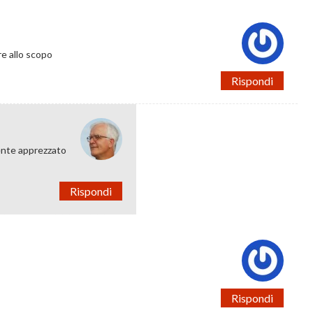
re allo scopo
Rispondi
ente apprezzato
Rispondi
Rispondi