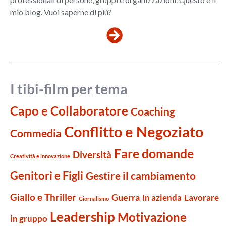
mio blog. Vuoi saperne di più?
I tibi-film per tema
Capo e Collaboratore
Coaching
Conflitto e Negoziato
Commedia
Fare domande
Diversità
Creatività e innovazione
Genitori e Figli
Gestire il cambiamento
Giallo e Thriller
Guerra
Lavorare
In azienda
Giornalismo
Leadership
Motivazione
in gruppo