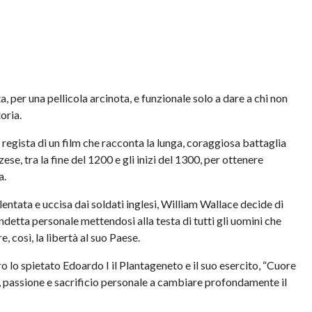
, per una pellicola arcinota, e funzionale solo a dare a chi non
toria.
egista di un film che racconta la lunga, coraggiosa battaglia
e, tra la fine del 1200 e gli inizi del 1300, per ottenere
a.
ntata e uccisa dai soldati inglesi, William Wallace decide di
ndetta personale mettendosi alla testa di tutti gli uomini che
, così, la libertà al suo Paese.
ro lo spietato Edoardo I il Plantageneto e il suo esercito, “Cuore
à, passione e sacrificio personale a cambiare profondamente il