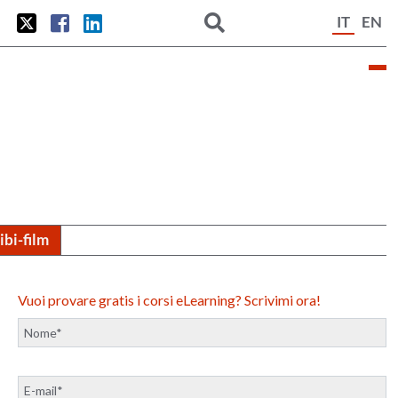
IT
EN
tibi-film
Vuoi provare gratis i corsi eLearning? Scrivimi ora!