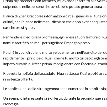
Prima di procedere con l’attacco, muovendo l’esercito alla volta d
colpendolo nelle persone che avrebbero potuto generare una sol
Il duca di Zheng raccolse informazioni circa i generali e i funziona
quindi, con l’elenco nelle mani, dichiarò che dopo aver conquista
cariche prestigiose.
Per rendere credibile la promessa, egli eresse fuori le mura di Kua
nomi e sacrificò animali per sugellare l’impegno preso.
Poiché le voci circolano molto velocemente e nell’esercito del d
rapidamente il principe di Kuai, che ne fu molto turbato; egli teme
impeto di rabbia, li fece prima imprigionare con l’accusa di tra
Ricevuta la notizia dell’accaduto, Huan attaccò Kuai e poté preva
resistenza offerta.
Le applicazioni dello stratagemma sono numerose in ambito sia po
Un esempio interessante ci è offerto, durante la seconda guerra 
Norvegia.