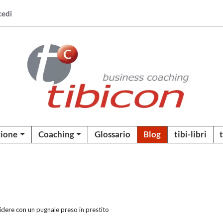
cedi
ione
Coaching
Glossario
Blog
tibi-libri
idere con un pugnale preso in prestito