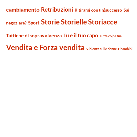
Retribuzioni
cambiamento
Ritirarsi con (in)successo
Sai
Storie Storielle Storiacce
Sport
negoziare?
Tu e il tuo capo
Tattiche di sopravvivenza
Tutta colpa tua
Vendita e Forza vendita
Violenza sulle donne. E bambini