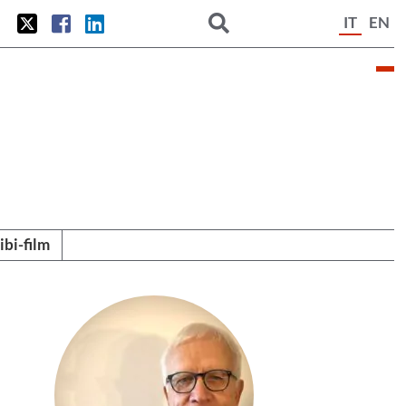
IT
EN
tibi-film