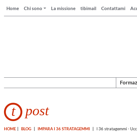
Home
Chi sono
La missione
tibimail
Contattami
Ac
Formaz
post
t
HOME
|
BLOG
|
IMPARA I 36 STRATAGEMMI
|
I 36 stratagemmi - Ucc