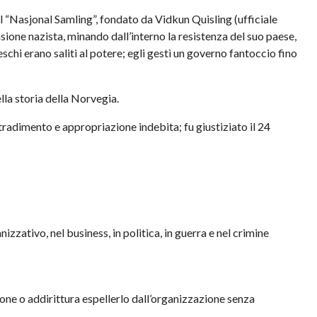
 il “Nasjonal Samling”, fondato da Vidkun Quisling (ufficiale
asione nazista, minando dall’interno la resistenza del suo paese,
chi erano saliti al potere; egli gestì un governo fantoccio fino
ella storia della Norvegia.
 tradimento e appropriazione indebita; fu giustiziato il 24
a
zativo, nel business, in politica, in guerra e nel crimine
one o addirittura espellerlo dall’organizzazione senza