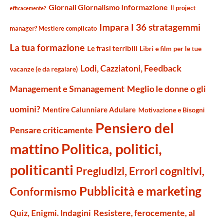
Giornali Giornalismo Informazione
Il project
efficacemente?
Impara I 36 stratagemmi
manager? Mestiere complicato
La tua formazione
Le frasi terribili
Libri e film per le tue
Lodi, Cazziatoni, Feedback
vacanze (e da regalare)
Management e Smanagement
Meglio le donne o gli
uomini?
Mentire Calunniare Adulare
Motivazione e Bisogni
Pensiero del
Pensare criticamente
mattino
Politica, politici,
politicanti
Pregiudizi, Errori cognitivi,
Pubblicità e marketing
Conformismo
Resistere, ferocemente, al
Quiz, Enigmi. Indagini