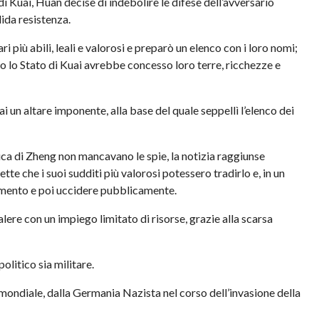
i Kuai, Huan decise di indebolire le difese dell’avversario
ida resistenza.
ri più abili, leali e valorosi e preparò un elenco con i loro nomi;
to lo Stato di Kuai avrebbe concesso loro terre, ricchezze e
i un altare imponente, alla base del quale seppellì l’elenco dei
uca di Zheng non mancavano le spie, la notizia raggiunse
tte che i suoi sudditi più valorosi potessero tradirlo e, in un
dimento e poi uccidere pubblicamente.
lere con un impiego limitato di risorse, grazie alla scarsa
litico sia militare.
mondiale, dalla Germania Nazista nel corso dell’invasione della