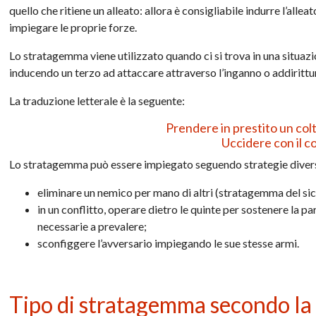
quello che ritiene un alleato: allora è consigliabile indurre l’alle
impiegare le proprie forze.
Lo stratagemma viene utilizzato quando ci si trova in una situazio
inducendo un terzo ad attaccare attraverso l’inganno o addirittur
La traduzione letterale è la seguente:
Prendere in prestito un col
Uccidere con il col
Lo stratagemma può essere impiegato seguendo strategie diver
eliminare un nemico per mano di altri (stratagemma del si
in un conflitto, operare dietro le quinte per sostenere la p
necessarie a prevalere;
sconfiggere l’avversario impiegando le sue stesse armi.
Tipo di stratagemma secondo la 