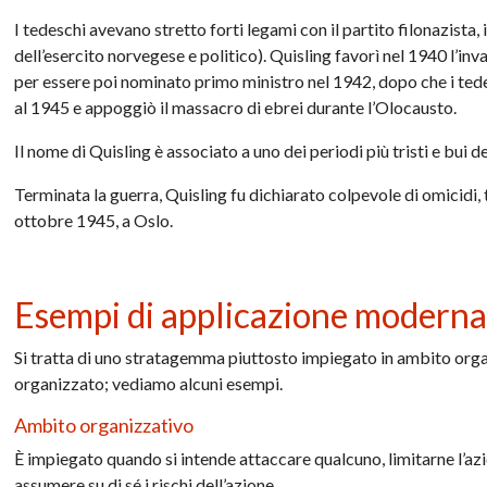
I tedeschi avevano stretto forti legami con il partito filonazista,
dell’esercito norvegese e politico). Quisling favorì nel 1940 l’inv
per essere poi nominato primo ministro nel 1942, dopo che i tedes
al 1945 e appoggiò il massacro di ebrei durante l’Olocausto.
Il nome di Quisling è associato a uno dei periodi più tristi e bui d
Terminata la guerra, Quisling fu dichiarato colpevole di omicidi,
ottobre 1945, a Oslo.
Esempi di applicazione modern
Si tratta di uno stratagemma piuttosto impiegato in ambito organiz
organizzato; vediamo alcuni esempi.
Ambito organizzativo
È impiegato quando si intende attaccare qualcuno, limitarne l’azi
assumere su di sé i rischi dell’azione.