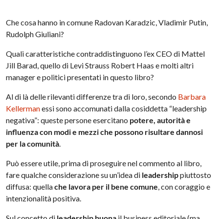
Che cosa hanno in comune Radovan Karadzic, Vladimir Putin,
Rudolph Giuliani?
Quali caratteristiche contraddistinguono l’ex CEO di Mattel
Jill Barad, quello di Levi Strauss Robert Haas e molti altri
manager e politici presentati in questo libro?
Al di là delle rilevanti differenze tra di loro, secondo
Barbara
Kellerman
essi sono accomunati dalla cosiddetta “leadership
negativa”: queste persone esercitano
potere, autorità e
influenza con modi e mezzi che possono risultare dannosi
per la comunità
.
Può essere utile, prima di proseguire nel commento al libro,
fare qualche considerazione su un’idea di
leadership
piuttosto
diffusa: quella
che lavora per il bene comune
, con coraggio e
intenzionalità positiva.
Sul concetto di
leadership buona
il business editoriale (ma