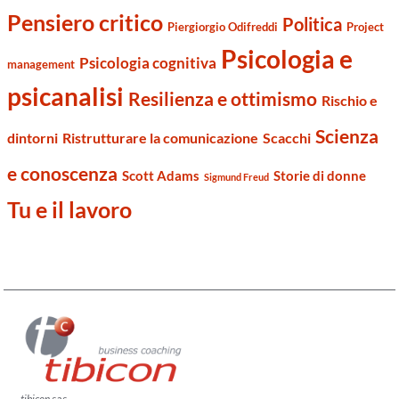
Pensiero critico
Politica
Piergiorgio Odifreddi
Project
Psicologia e
Psicologia cognitiva
management
psicanalisi
Resilienza e ottimismo
Rischio e
Scienza
dintorni
Ristrutturare la comunicazione
Scacchi
e conoscenza
Scott Adams
Storie di donne
Sigmund Freud
Tu e il lavoro
tibicon
sas