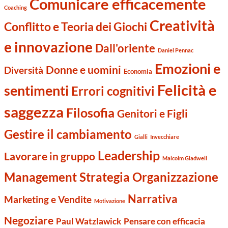
Comunicare efficacemente
Coaching
Creatività
Conflitto e Teoria dei Giochi
e innovazione
Dall'oriente
Daniel Pennac
Emozioni e
Donne e uomini
Diversità
Economia
Felicità e
sentimenti
Errori cognitivi
saggezza
Filosofia
Genitori e Figli
Gestire il cambiamento
Gialli
Invecchiare
Leadership
Lavorare in gruppo
Malcolm Gladwell
Management Strategia Organizzazione
Narrativa
Marketing e Vendite
Motivazione
Negoziare
Paul Watzlawick
Pensare con efficacia