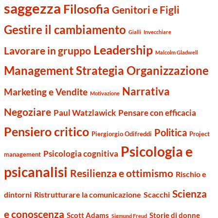
saggezza
Filosofia
Genitori e Figli
Gestire il cambiamento
Gialli
Invecchiare
Leadership
Lavorare in gruppo
Malcolm Gladwell
Management Strategia Organizzazione
Narrativa
Marketing e Vendite
Motivazione
Negoziare
Paul Watzlawick
Pensare con efficacia
Pensiero critico
Politica
Piergiorgio Odifreddi
Project
Psicologia e
Psicologia cognitiva
management
psicanalisi
Resilienza e ottimismo
Rischio e
Scienza
dintorni
Ristrutturare la comunicazione
Scacchi
e conoscenza
Scott Adams
Storie di donne
Sigmund Freud